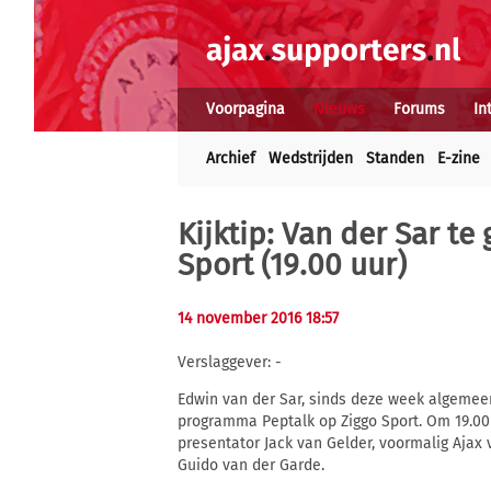
Voorpagina
Nieuws
Forums
In
Archief
Wedstrijden
Standen
E-zine
Kijktip: Van der Sar te
Sport (19.00 uur)
14 november 2016 18:57
Verslaggever: -
Edwin van der Sar, sinds deze week algemeen 
programma Peptalk op Ziggo Sport. Om 19.00
presentator Jack van Gelder, voormalig Ajax 
Guido van der Garde.