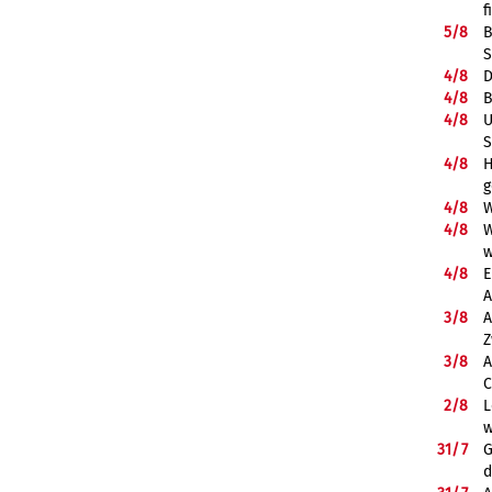
f
5/
8
B
S
4/
8
D
4/
8
B
4/
8
U
S
4/
8
H
g
4/
8
W
4/
8
W
w
4/
8
E
A
3/
8
A
Z
3/
8
A
C
2/
8
L
w
31/
7
G
d