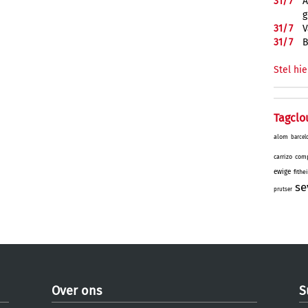
31/
7
A
g
31/
7
V
31/
7
B
Stel hie
Tagclo
alom
barcel
carrizo
comp
ewige
fithe
se
prutser
Over ons
S