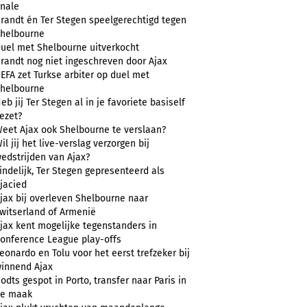
inale
randt én Ter Stegen speelgerechtigd tegen
helbourne
uel met Shelbourne uitverkocht
randt nog niet ingeschreven door Ajax
EFA zet Turkse arbiter op duel met
helbourne
eb jij Ter Stegen al in je favoriete basiself
ezet?
eet Ajax ook Shelbourne te verslaan?
il jij het live-verslag verzorgen bij
edstrijden van Ajax?
indelijk, Ter Stegen gepresenteerd als
jacied
jax bij overleven Shelbourne naar
witserland of Armenië
jax kent mogelijke tegenstanders in
onference League play-offs
eonardo en Tolu voor het eerst trefzeker bij
innend Ajax
odts gespot in Porto, transfer naar Paris in
e maak