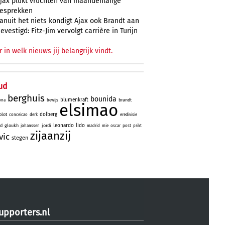
jax plukt vruchten van maandenlange
esprekken
anuit het niets kondigt Ajax ook Brandt aan
evestigd: Fitz-Jim vervolgt carrière in Turijn
r in welk nieuws jij belangrijk vindt.
ud
berghuis
bounida
blumenkraft
brandt
ona
bewijs
elsimao
dolberg
lot
conceicao
derk
eredivisie
leonardo
lido
id
gloukh
jordi
johanssen
madrid
mie
oscar
post
prikt
zijaanzij
vic
stegen
upporters.nl