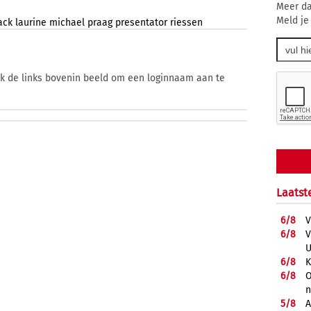
Meer da
Meld je
ack
laurine
michael
praag
presentator
riessen
ik de links bovenin beeld om een loginnaam aan te
Laatst
6/
8
V
6/
8
V
U
6/
8
K
6/
8
O
5/
8
A