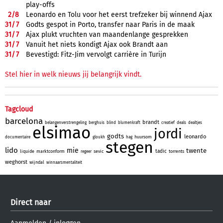
play-offs
2/
8
Leonardo en Tolu voor het eerst trefzeker bij winnend Ajax
31/
7
Godts gespot in Porto, transfer naar Paris in de maak
31/
7
Ajax plukt vruchten van maandenlange gesprekken
31/
7
Vanuit het niets kondigt Ajax ook Brandt aan
31/
7
Bevestigd: Fitz-Jim vervolgt carrière in Turijn
Stel hier in welk nieuws jij belangrijk vindt.
Tagcloud
barcelona
brandt
belangenverstrengeling
berghuis
blind
blumenkraft
creatief
deals
dealtjes
elsimao
jordi
godts
leonardo
huursom
documentaire
gloukh
hag
stegen
lido
mie
twente
tadic
liquide
marktconform
sevic
torrents
regeer
weghorst
wijndal
winnaarsmentaliteit
Direct naar