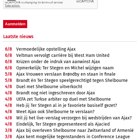
Laatste nieuws
6/
8
Vermoedelijke opstelling Ajax
6/
8
Veltman vervolgt carrière bij West Ham United
6/
8
Krüzen onder de indruk van aanwinst Ajax
6/
8
Opmerkelijk: Ter Stegen en Míchel wijzigen naam
5/
8
Ajax Vrouwen verslaan Brøndby en staan in finale
5/
8
Brandt én Ter Stegen speelgerechtigd tegen Shelbourne
4/
8
Duel met Shelbourne uitverkocht
4/
8
Brandt nog niet ingeschreven door Ajax
4/
8
UEFA zet Turkse arbiter op duel met Shelbourne
4/
8
Heb jij Ter Stegen al in je favoriete basiself gezet?
4/
8
Weet Ajax ook Shelbourne te verslaan?
4/
8
Wil jij het live-verslag verzorgen bij wedstrijden van Ajax?
4/
8
Eindelijk, Ter Stegen gepresenteerd als Ajacied
3/
8
Ajax bij overleven Shelbourne naar Zwitserland of Armenië
3/
8
Ajax kent mogelijke tegenstanders in Conference League