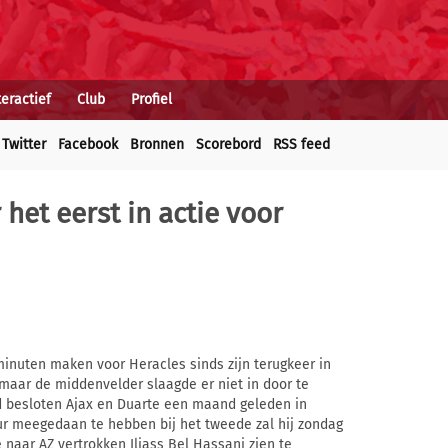
teractief
Club
Profiel
Twitter
Facebook
Bronnen
Scorebord
RSS feed
het eerst in actie voor
e minuten maken voor Heracles sinds zijn terugkeer in
maar de middenvelder slaagde er niet in door te
jd besloten Ajax en Duarte een maand geleden in
uur meegedaan te hebben bij het tweede zal hij zondag
 naar AZ vertrokken Iliass Bel Hassani zien te