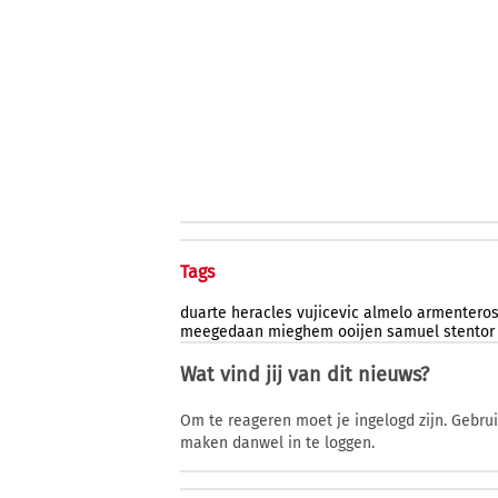
Tags
duarte
heracles
vujicevic
almelo
armentero
meegedaan
mieghem
ooijen
samuel
stentor
Wat vind jij van dit nieuws?
Om te reageren moet je ingelogd zijn. Gebru
maken danwel in te loggen.