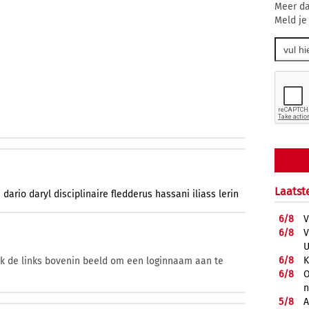
Meer da
Meld je
Laatst
s
dario
daryl
disciplinaire
fledderus
hassani
iliass
lerin
6/
8
V
6/
8
V
U
6/
8
K
ik de links bovenin beeld om een loginnaam aan te
6/
8
O
5/
8
A