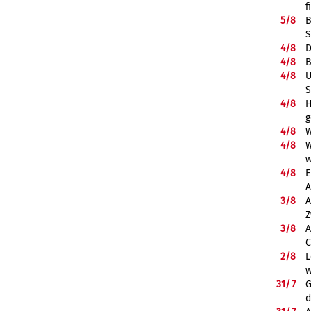
f
5/
8
B
S
4/
8
D
4/
8
B
4/
8
U
S
4/
8
H
g
4/
8
W
4/
8
W
w
4/
8
E
A
3/
8
A
Z
3/
8
A
C
2/
8
L
w
31/
7
G
d