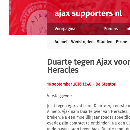
Voorpagina
Nieuws
Forums
In
Archief
Wedstrijden
Standen
E-zine
Duarte tegen Ajax voor 
Heracles
16 september 2016 13:40
- De Stentor
Verslaggever: -
Juist tegen Ajax zal Lerin Duarte zijn eerst
Almelo. Ajax nam Duarte over van Heracles, 
breken. Na een moeilijk jaar zonder speelti
overleg zijn contract te ontbinden. Na een 
in de basis staan tegen Ajax. Duarte moet de