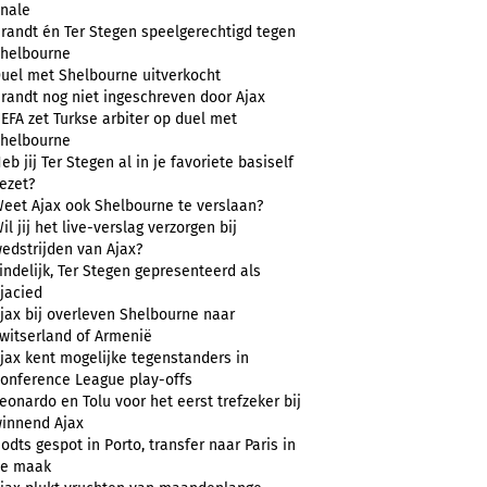
inale
randt én Ter Stegen speelgerechtigd tegen
helbourne
uel met Shelbourne uitverkocht
randt nog niet ingeschreven door Ajax
EFA zet Turkse arbiter op duel met
helbourne
eb jij Ter Stegen al in je favoriete basiself
ezet?
eet Ajax ook Shelbourne te verslaan?
il jij het live-verslag verzorgen bij
edstrijden van Ajax?
indelijk, Ter Stegen gepresenteerd als
jacied
jax bij overleven Shelbourne naar
witserland of Armenië
jax kent mogelijke tegenstanders in
onference League play-offs
eonardo en Tolu voor het eerst trefzeker bij
innend Ajax
odts gespot in Porto, transfer naar Paris in
e maak