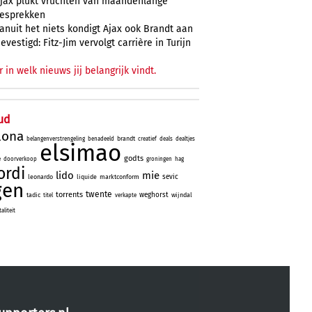
jax plukt vruchten van maandenlange
esprekken
anuit het niets kondigt Ajax ook Brandt aan
evestigd: Fitz-Jim vervolgt carrière in Turijn
r in welk nieuws jij belangrijk vindt.
ud
lona
brandt
belangenverstrengeling
benadeeld
creatief
deals
dealtjes
elsimao
godts
e
doorverkoop
groningen
hag
ordi
lido
mie
sevic
leonardo
liquide
marktconform
gen
twente
torrents
weghorst
tadic
wijndal
titel
verkapte
liteit