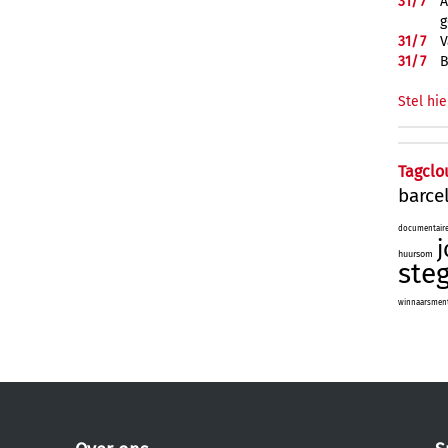
31/
7
A
g
31/
7
V
31/
7
B
Stel hie
Tagclo
barce
documentair
j
huursom
ste
winnaarsmenta