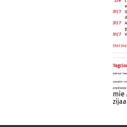
2/
8
L
w
31/
7
G
d
31/
7
A
g
31/
7
V
Stel hie
Tagclo
beknopt
bem
complot
com
eredivisie
mie
zijaa