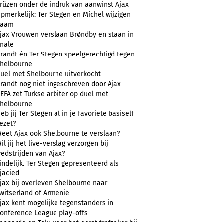
rüzen onder de indruk van aanwinst Ajax
pmerkelijk: Ter Stegen en Míchel wijzigen
naam
jax Vrouwen verslaan Brøndby en staan in
inale
randt én Ter Stegen speelgerechtigd tegen
helbourne
uel met Shelbourne uitverkocht
randt nog niet ingeschreven door Ajax
EFA zet Turkse arbiter op duel met
helbourne
eb jij Ter Stegen al in je favoriete basiself
ezet?
eet Ajax ook Shelbourne te verslaan?
il jij het live-verslag verzorgen bij
edstrijden van Ajax?
indelijk, Ter Stegen gepresenteerd als
jacied
jax bij overleven Shelbourne naar
witserland of Armenië
jax kent mogelijke tegenstanders in
onference League play-offs