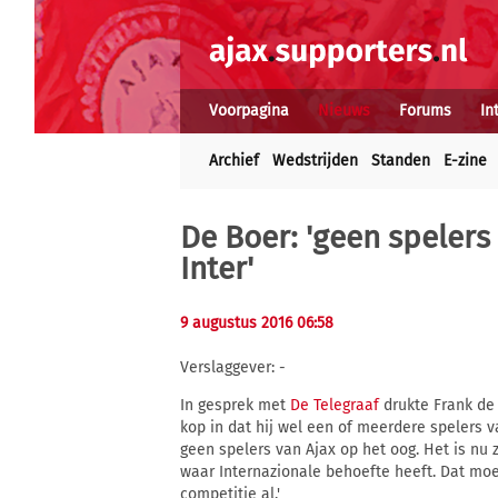
Voorpagina
Nieuws
Forums
In
Archief
Wedstrijden
Standen
E-zine
De Boer: 'geen spelers
Inter'
9 augustus 2016 06:58
Verslaggever: -
In gesprek met
De Telegraaf
drukte Frank de
kop in dat hij wel een of meerdere spelers 
geen spelers van Ajax op het oog. Het is nu z
waar Internazionale behoefte heeft. Dat mo
competitie al.'