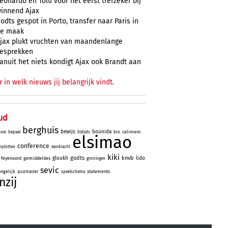
eonardo en Tolu voor het eerst trefzeker bij
innend Ajax
odts gespot in Porto, transfer naar Paris in
e maak
jax plukt vruchten van maandenlange
esprekken
anuit het niets kondigt Ajax ook Brandt aan
r in welk nieuws jij belangrijk vindt.
ud
berghuis
bewijs
bounida
calimero
oei
bepaal
bijtijds
bro
elsimao
conference
plotten
eendracht
kiki
godts
knvb
gloukh
lido
feyenoord
gemiddeldes
groningen
sevic
ongelijk
statements
quizmaster
speelschema
nzij