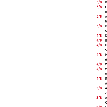
6/
8
K
6/
8
O
5/
8
A
f
5/
8
B
S
4/
8
D
4/
8
B
4/
8
U
S
4/
8
H
g
4/
8
W
4/
8
W
w
4/
8
E
A
3/
8
A
Z
3/
8
A
C