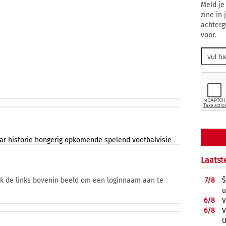
Meld je
zine in
achterg
voor.
ar
historie
hongerig
opkomende
spelend
voetbalvisie
Laatst
7/
8
Š
ik de links bovenin beeld om een loginnaam aan te
u
6/
8
V
6/
8
V
U