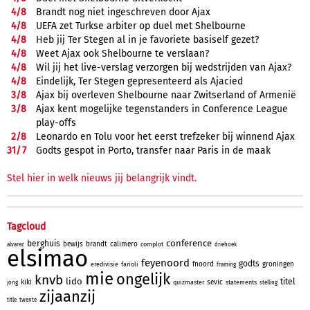
4/
8
Brandt nog niet ingeschreven door Ajax
4/
8
UEFA zet Turkse arbiter op duel met Shelbourne
4/
8
Heb jij Ter Stegen al in je favoriete basiself gezet?
4/
8
Weet Ajax ook Shelbourne te verslaan?
4/
8
Wil jij het live-verslag verzorgen bij wedstrijden van Ajax?
4/
8
Eindelijk, Ter Stegen gepresenteerd als Ajacied
3/
8
Ajax bij overleven Shelbourne naar Zwitserland of Armenië
3/
8
Ajax kent mogelijke tegenstanders in Conference League
play-offs
2/
8
Leonardo en Tolu voor het eerst trefzeker bij winnend Ajax
31/
7
Godts gespot in Porto, transfer naar Paris in de maak
Stel hier in welk nieuws jij belangrijk vindt.
Tagcloud
conference
berghuis
bewijs
brandt
calimero
complot
alvarez
driehoek
elsimao
feyenoord
godts
fnoord
groningen
eredivisie
farioli
framing
mie
ongelijk
knvb
lido
titel
kiki
sevic
quizmaster
statements
jong
stelling
zijaanzij
title
twente