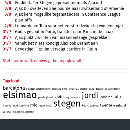
4/
8
Eindelijk, Ter Stegen gepresenteerd als Ajacied
3/
8
Ajax bij overleven Shelbourne naar Zwitserland of Armenië
3/
8
Ajax kent mogelijke tegenstanders in Conference League
play-offs
2/
8
Leonardo en Tolu voor het eerst trefzeker bij winnend Ajax
31/
7
Godts gespot in Porto, transfer naar Paris in de maak
31/
7
Ajax plukt vruchten van maandenlange gesprekken
31/
7
Vanuit het niets kondigt Ajax ook Brandt aan
31/
7
Bevestigd: Fitz-Jim vervolgt carrière in Turijn
Stel hier in welk nieuws jij belangrijk vindt.
Tagcloud
barcelona
brandt
belangenverstrengeling
berghuis
blind
creatief
deals
dealtjes
documentaire
elsimao
jordi
lido
godts
leonardo
huursom
gerede
gloukh
hag
stegen
mie
twente
weghorst
tadic
liquide
marktconform
sevic
torrents
regeer
wijndal
winnaarsmentaliteit