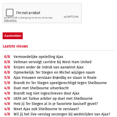
Laatste nieuws
6/
8
Vermoedelijke opstelling Ajax
6/
8
Veltman vervolgt carrière bij West Ham United
6/
8
Krüzen onder de indruk van aanwinst Ajax
6/
8
Opmerkelijk: Ter Stegen en Míchel wijzigen naam
5/
8
Ajax Vrouwen verslaan Brøndby en staan in finale
5/
8
Brandt én Ter Stegen speelgerechtigd tegen Shelbourne
4/
8
Duel met Shelbourne uitverkocht
4/
8
Brandt nog niet ingeschreven door Ajax
4/
8
UEFA zet Turkse arbiter op duel met Shelbourne
4/
8
Heb jij Ter Stegen al in je favoriete basiself gezet?
4/
8
Weet Ajax ook Shelbourne te verslaan?
4/
8
Wil jij het live-verslag verzorgen bij wedstrijden van Ajax?