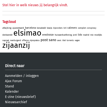
Stel hier in welk nieuws jij belangrijk vindt.
Tagcloud
barcelona
calimero
afwijking
ajaxnetwerk
complot
benadeeld
bewijs
bijzonders
bril
conspiracy
elsimao
eredivisie
lido
huiswerkoefening
denkwereld
jordi
madrid
mie
moeilijks
post
sano
napraat
neerbuigend
offense
olympiakos
sevic
titel
torrents
vegen
zijaanzij
Direct naar
Aanmelden
/
inloggen
Ajax Forum
Stand
Kalender
E-zine (nieuwsbrief)
Nieuwsarchief