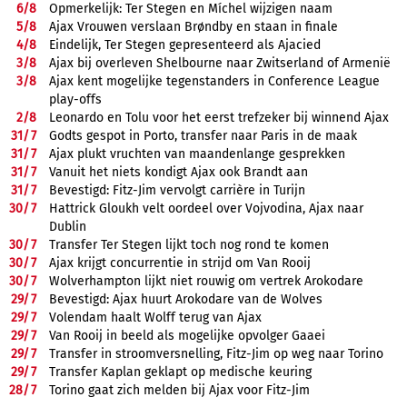
6/
8
Opmerkelijk: Ter Stegen en Míchel wijzigen naam
5/
8
Ajax Vrouwen verslaan Brøndby en staan in finale
4/
8
Eindelijk, Ter Stegen gepresenteerd als Ajacied
3/
8
Ajax bij overleven Shelbourne naar Zwitserland of Armenië
3/
8
Ajax kent mogelijke tegenstanders in Conference League
play-offs
2/
8
Leonardo en Tolu voor het eerst trefzeker bij winnend Ajax
31/
7
Godts gespot in Porto, transfer naar Paris in de maak
31/
7
Ajax plukt vruchten van maandenlange gesprekken
31/
7
Vanuit het niets kondigt Ajax ook Brandt aan
31/
7
Bevestigd: Fitz-Jim vervolgt carrière in Turijn
30/
7
Hattrick Gloukh velt oordeel over Vojvodina, Ajax naar
Dublin
30/
7
Transfer Ter Stegen lijkt toch nog rond te komen
30/
7
Ajax krijgt concurrentie in strijd om Van Rooij
30/
7
Wolverhampton lijkt niet rouwig om vertrek Arokodare
29/
7
Bevestigd: Ajax huurt Arokodare van de Wolves
29/
7
Volendam haalt Wolff terug van Ajax
29/
7
Van Rooij in beeld als mogelijke opvolger Gaaei
29/
7
Transfer in stroomversnelling, Fitz-Jim op weg naar Torino
29/
7
Transfer Kaplan geklapt op medische keuring
28/
7
Torino gaat zich melden bij Ajax voor Fitz-Jim