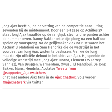
Jong Ajax heeft bij de hervatting van de competitie aansluiting
gevonden bij de middenmoot. Door een 3-1 zege op Achilles'29
staat Jong Ajax twaalfde op de ranglijst, slechts drie punten achter
de nummer zeven. Danny Bakker zette zijn ploeg na een half uur
spelen op voorsprong. Na de gelijkmaker vlak na rust waren het
Aschraf El Mahdioui en Sam Hendriks die de wedstrijd in het
voordeel van Jong Ajax wisten te beslissen. Frenkie de Jong
maakte zijn officiële debuut in het shirt van Ajax. Hij speelde de
volledige wedstrijd mee. Jong Ajax: Onana, Clement (75 Lartey
Sanniez), Van Bruggen, Warmerdam, Owusu, El Mahdioui, De Jong,
Bakker, Muric, Hendriks, Acolatse
Tweets from
@supporter_/ajaxwatchers
Chat met andere Ajax fans in de
Ajax Chatbox
. Volg verder
@ajaxnetwerk
via twitter.