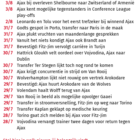
3/
8
Ajax bij overleven Shelbourne naar Zwitserland of Armenië
3/
8
Ajax kent mogelijke tegenstanders in Conference League
play-offs
2/
8
Leonardo en Tolu voor het eerst trefzeker bij winnend Ajax
31/
7
Godts gespot in Porto, transfer naar Paris in de maak
31/
7
Ajax plukt vruchten van maandenlange gesprekken
31/
7
Vanuit het niets kondigt Ajax ook Brandt aan
31/
7
Bevestigd: Fitz-Jim vervolgt carrière in Turijn
30/
7
Hattrick Gloukh velt oordeel over Vojvodina, Ajax naar
Dublin
30/
7
Transfer Ter Stegen lijkt toch nog rond te komen
30/
7
Ajax krijgt concurrentie in strijd om Van Rooij
30/
7
Wolverhampton lijkt niet rouwig om vertrek Arokodare
29/
7
Bevestigd: Ajax huurt Arokodare van de Wolves
29/
7
Volendam haalt Wolff terug van Ajax
29/
7
Van Rooij in beeld als mogelijke opvolger Gaaei
29/
7
Transfer in stroomversnelling, Fitz-Jim op weg naar Torino
29/
7
Transfer Kaplan geklapt op medische keuring
28/
7
Torino gaat zich melden bij Ajax voor Fitz-Jim
28/
7
Vojvodina vervangt trainer twee dagen voor return tegen
Ajax