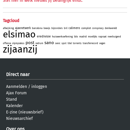
Stel hier in welk nieuws jij belangrijk vindt.
Tagcloud
ajaxnetwerk
calimero
afwijking
complot
barcelona
bewijs
bijzonders
bril
conspiracy
denkwereld
elsimao
eredivisie
huiswerkoefening
lido
madrid
moeilijks
napraat
neerbuigend
post
sano
offense
olympiakos
redrum
sevic
spot
titel
torrents
transferrecord
vegen
zijaanzij
Direct naar
Aanmelden
/
inloggen
Ajax Forum
Stand
Kalender
E-zine (nieuwsbrief)
Nieuwsarchief
Over ons