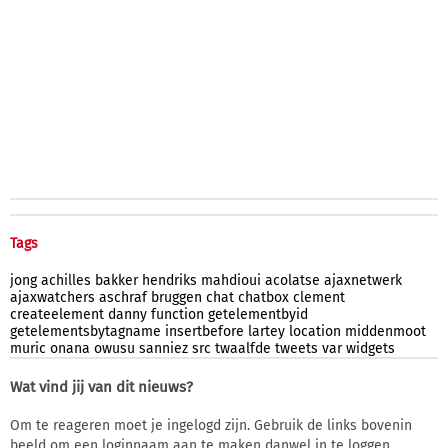
Tags
jong
achilles
bakker
hendriks
mahdioui
acolatse
ajaxnetwerk
ajaxwatchers
aschraf
bruggen
chat
chatbox
clement
createelement
danny
function
getelementbyid
getelementsbytagname
insertbefore
lartey
location
middenmoot
muric
onana
owusu
sanniez
src
twaalfde
tweets
var
widgets
Wat vind jij van dit nieuws?
Om te reageren moet je ingelogd zijn. Gebruik de links bovenin
beeld om een loginnaam aan te maken danwel in te loggen.