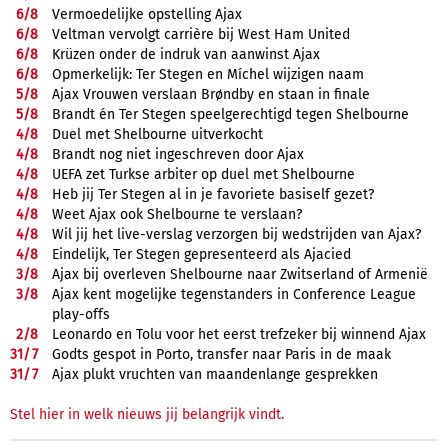
6/
8
Vermoedelijke opstelling Ajax
6/
8
Veltman vervolgt carrière bij West Ham United
6/
8
Krüzen onder de indruk van aanwinst Ajax
6/
8
Opmerkelijk: Ter Stegen en Míchel wijzigen naam
5/
8
Ajax Vrouwen verslaan Brøndby en staan in finale
5/
8
Brandt én Ter Stegen speelgerechtigd tegen Shelbourne
4/
8
Duel met Shelbourne uitverkocht
4/
8
Brandt nog niet ingeschreven door Ajax
4/
8
UEFA zet Turkse arbiter op duel met Shelbourne
4/
8
Heb jij Ter Stegen al in je favoriete basiself gezet?
4/
8
Weet Ajax ook Shelbourne te verslaan?
4/
8
Wil jij het live-verslag verzorgen bij wedstrijden van Ajax?
4/
8
Eindelijk, Ter Stegen gepresenteerd als Ajacied
3/
8
Ajax bij overleven Shelbourne naar Zwitserland of Armenië
3/
8
Ajax kent mogelijke tegenstanders in Conference League
play-offs
2/
8
Leonardo en Tolu voor het eerst trefzeker bij winnend Ajax
31/
7
Godts gespot in Porto, transfer naar Paris in de maak
31/
7
Ajax plukt vruchten van maandenlange gesprekken
Stel hier in welk nieuws jij belangrijk vindt.