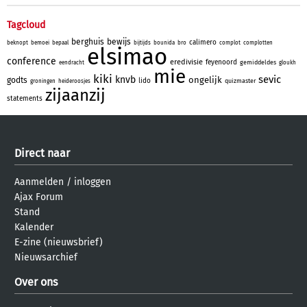
Tagcloud
berghuis
bewijs
calimero
beknopt
bemoei
bepaal
bijtijds
bounida
bro
complot
complotten
elsimao
conference
eredivisie
feyenoord
gemiddeldes
eendracht
gloukh
mie
kiki
sevic
knvb
ongelijk
godts
lido
quizmaster
groningen
heideroosjes
zijaanzij
statements
Direct naar
Aanmelden
/
inloggen
Ajax Forum
Stand
Kalender
E-zine (nieuwsbrief)
Nieuwsarchief
Over ons