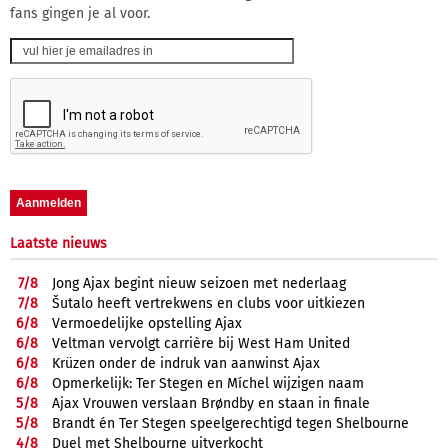
fans gingen je al voor.
Laatste nieuws
7/
8
Jong Ajax begint nieuw seizoen met nederlaag
7/
8
Šutalo heeft vertrekwens en clubs voor uitkiezen
6/
8
Vermoedelijke opstelling Ajax
6/
8
Veltman vervolgt carrière bij West Ham United
6/
8
Krüzen onder de indruk van aanwinst Ajax
6/
8
Opmerkelijk: Ter Stegen en Míchel wijzigen naam
5/
8
Ajax Vrouwen verslaan Brøndby en staan in finale
5/
8
Brandt én Ter Stegen speelgerechtigd tegen Shelbourne
4/
8
Duel met Shelbourne uitverkocht