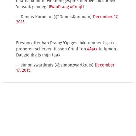
daarna komt er wel een gesprek hierover. Ik spreek
'm vaak genoeg.'
#VanPraag
#Cruijff
— Dennis Kornman (@DennisKornman)
December 17,
2015
Erevoorzitter Van Praag: 'Op geschikt moment ga ik
proberen scherven tussen Cruijff en
#Ajax
te lijmen.
Dat zie ik als mijn taak'
— simon zwartkruis (@simonzwartkruis)
December
17, 2015