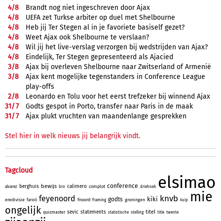
4/
8
Brandt nog niet ingeschreven door Ajax
4/
8
UEFA zet Turkse arbiter op duel met Shelbourne
4/
8
Heb jij Ter Stegen al in je favoriete basiself gezet?
4/
8
Weet Ajax ook Shelbourne te verslaan?
4/
8
Wil jij het live-verslag verzorgen bij wedstrijden van Ajax?
4/
8
Eindelijk, Ter Stegen gepresenteerd als Ajacied
3/
8
Ajax bij overleven Shelbourne naar Zwitserland of Armenië
3/
8
Ajax kent mogelijke tegenstanders in Conference League
play-offs
2/
8
Leonardo en Tolu voor het eerst trefzeker bij winnend Ajax
31/
7
Godts gespot in Porto, transfer naar Paris in de maak
31/
7
Ajax plukt vruchten van maandenlange gesprekken
Stel hier in welk nieuws jij belangrijk vindt.
Tagcloud
elsimao
conference
bewijs
berghuis
calimero
complot
alvarez
bro
driehoek
mie
knvb
feyenoord
kiki
godts
eredivisie
fnoord
groningen
farioli
framing
kuip
ongelijk
titel
sevic
statements
quizmaster
statistische
stelling
title
twente