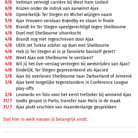
6/
8
Veltman vervolgt carrière bij West Ham United
6/
8
Krüzen onder de indruk van aanwinst Ajax
6/
8
Opmerkelijk: Ter Stegen en Míchel wijzigen naam
5/
8
Ajax Vrouwen verslaan Brøndby en staan in finale
5/
8
Brandt én Ter Stegen speelgerechtigd tegen Shelbourne
4/
8
Duel met Shelbourne uitverkocht
4/
8
Brandt nog niet ingeschreven door Ajax
4/
8
UEFA zet Turkse arbiter op duel met Shelbourne
4/
8
Heb jij Ter Stegen al in je favoriete basiself gezet?
4/
8
Weet Ajax ook Shelbourne te verslaan?
4/
8
Wil jij het live-verslag verzorgen bij wedstrijden van Ajax?
4/
8
Eindelijk, Ter Stegen gepresenteerd als Ajacied
3/
8
Ajax bij overleven Shelbourne naar Zwitserland of Armenië
3/
8
Ajax kent mogelijke tegenstanders in Conference League
play-offs
2/
8
Leonardo en Tolu voor het eerst trefzeker bij winnend Ajax
31/
7
Godts gespot in Porto, transfer naar Paris in de maak
31/
7
Ajax plukt vruchten van maandenlange gesprekken
Stel hier in welk nieuws jij belangrijk vindt.