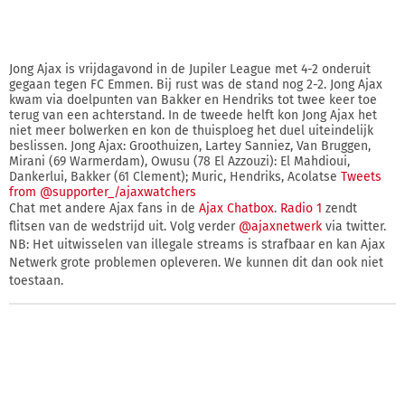
Jong Ajax is vrijdagavond in de Jupiler League met 4-2 onderuit
gegaan tegen FC Emmen. Bij rust was de stand nog 2-2. Jong Ajax
kwam via doelpunten van Bakker en Hendriks tot twee keer toe
terug van een achterstand. In de tweede helft kon Jong Ajax het
niet meer bolwerken en kon de thuisploeg het duel uiteindelijk
beslissen. Jong Ajax: Groothuizen, Lartey Sanniez, Van Bruggen,
Mirani (69 Warmerdam), Owusu (78 El Azzouzi): El Mahdioui,
Dankerlui, Bakker (61 Clement); Muric, Hendriks, Acolatse
Tweets
from @supporter_/ajaxwatchers
Chat met andere Ajax fans in de
Ajax Chatbox
.
Radio 1
zendt
flitsen van de wedstrijd uit. Volg verder
@ajaxnetwerk
via twitter.
NB: Het uitwisselen van illegale streams is strafbaar en kan Ajax
Netwerk grote problemen opleveren. We kunnen dit dan ook niet
toestaan.