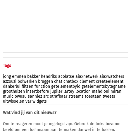
Tags
jong
emmen
bakker
hendriks
acolatse
ajaxnetwerk
ajaxwatchers
azzouzi
bolwerken
bruggen
chat
chatbox
clement
createelement
dankerlui
flitsen
function
getelementbyid
getelementsbytagname
groothuizen
insertbefore
jupiler
lartey
location
mahdioui
mirani
muric
owusu
sanniez
src
strafbaar
streams
toestaan
tweets
uitwisselen
var
widgets
Wat vind jij van dit nieuws?
Om te reageren moet je ingelogd zijn. Gebruik de links bovenin
beeld om een loginnaam aan te maken danwel in te loggen.