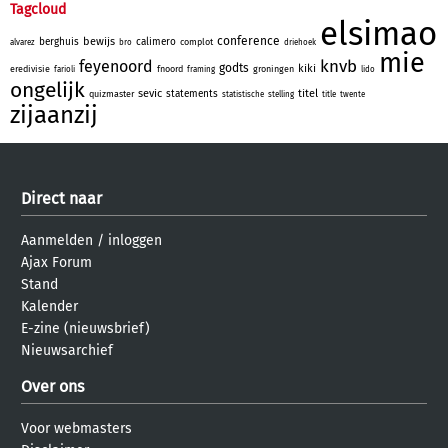
Tagcloud
elsimao
conference
bewijs
berghuis
calimero
complot
alvarez
bro
driehoek
mie
knvb
feyenoord
godts
kiki
eredivisie
fnoord
groningen
farioli
framing
lido
ongelijk
sevic
titel
statements
quizmaster
statistische
stelling
title
twente
zijaanzij
Direct naar
Aanmelden
/
inloggen
Ajax Forum
Stand
Kalender
E-zine (nieuwsbrief)
Nieuwsarchief
Over ons
Voor webmasters