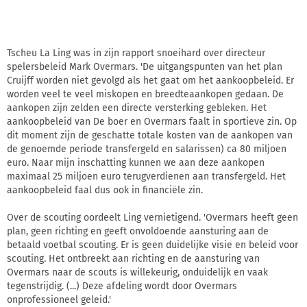
Tscheu La Ling was in zijn rapport snoeihard over directeur
spelersbeleid Mark Overmars. 'De uitgangspunten van het plan
Cruijff worden niet gevolgd als het gaat om het aankoopbeleid. Er
worden veel te veel miskopen en breedteaankopen gedaan. De
aankopen zijn zelden een directe versterking gebleken. Het
aankoopbeleid van De boer en Overmars faalt in sportieve zin. Op
dit moment zijn de geschatte totale kosten van de aankopen van
de genoemde periode transfergeld en salarissen) ca 80 miljoen
euro. Naar mijn inschatting kunnen we aan deze aankopen
maximaal 25 miljoen euro terugverdienen aan transfergeld. Het
aankoopbeleid faal dus ook in financiële zin.
Over de scouting oordeelt Ling vernietigend. 'Overmars heeft geen
plan, geen richting en geeft onvoldoende aansturing aan de
betaald voetbal scouting. Er is geen duidelijke visie en beleid voor
scouting. Het ontbreekt aan richting en de aansturing van
Overmars naar de scouts is willekeurig, onduidelijk en vaak
tegenstrijdig. (...) Deze afdeling wordt door Overmars
onprofessioneel geleid.'