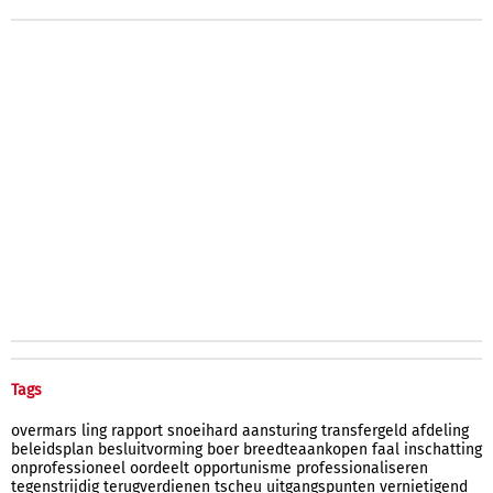
Tags
overmars
ling
rapport
snoeihard
aansturing
transfergeld
afdeling
beleidsplan
besluitvorming
boer
breedteaankopen
faal
inschatting
onprofessioneel
oordeelt
opportunisme
professionaliseren
tegenstrijdig
terugverdienen
tscheu
uitgangspunten
vernietigend