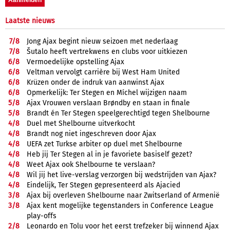
Laatste nieuws
7/
8
Jong Ajax begint nieuw seizoen met nederlaag
7/
8
Šutalo heeft vertrekwens en clubs voor uitkiezen
6/
8
Vermoedelijke opstelling Ajax
6/
8
Veltman vervolgt carrière bij West Ham United
6/
8
Krüzen onder de indruk van aanwinst Ajax
6/
8
Opmerkelijk: Ter Stegen en Míchel wijzigen naam
5/
8
Ajax Vrouwen verslaan Brøndby en staan in finale
5/
8
Brandt én Ter Stegen speelgerechtigd tegen Shelbourne
4/
8
Duel met Shelbourne uitverkocht
4/
8
Brandt nog niet ingeschreven door Ajax
4/
8
UEFA zet Turkse arbiter op duel met Shelbourne
4/
8
Heb jij Ter Stegen al in je favoriete basiself gezet?
4/
8
Weet Ajax ook Shelbourne te verslaan?
4/
8
Wil jij het live-verslag verzorgen bij wedstrijden van Ajax?
4/
8
Eindelijk, Ter Stegen gepresenteerd als Ajacied
3/
8
Ajax bij overleven Shelbourne naar Zwitserland of Armenië
3/
8
Ajax kent mogelijke tegenstanders in Conference League
play-offs
2/
8
Leonardo en Tolu voor het eerst trefzeker bij winnend Ajax