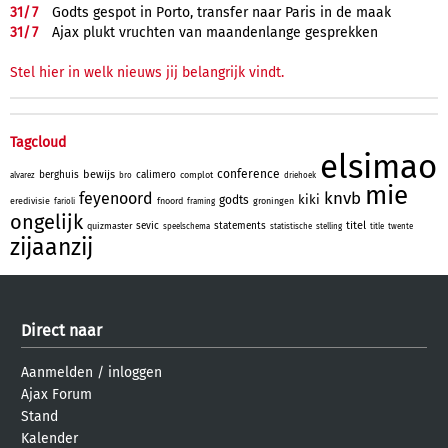
31/
7
Godts gespot in Porto, transfer naar Paris in de maak
31/
7
Ajax plukt vruchten van maandenlange gesprekken
Stel hier in welk nieuws jij belangrijk vindt.
Tagcloud
elsimao
conference
bewijs
berghuis
calimero
complot
alvarez
bro
driehoek
mie
knvb
feyenoord
kiki
godts
eredivisie
fnoord
groningen
farioli
framing
ongelijk
titel
sevic
statements
quizmaster
speelschema
statistische
stelling
title
twente
zijaanzij
Direct naar
Aanmelden
/
inloggen
Ajax Forum
Stand
Kalender