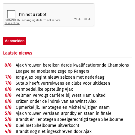
Laatste nieuws
8/
8
Ajax Vrouwen bereiken derde kwalificatieronde Champions
League na moeizame zege op Rangers
7/
8
Jong Ajax begint nieuw seizoen met nederlaag
7/
8
Šutalo heeft vertrekwens en clubs voor uitkiezen
6/
8
Vermoedelijke opstelling Ajax
6/
8
Veltman vervolgt carrière bij West Ham United
6/
8
Krüzen onder de indruk van aanwinst Ajax
6/
8
Opmerkelijk: Ter Stegen en Míchel wijzigen naam
5/
8
Ajax Vrouwen verslaan Brøndby en staan in finale
5/
8
Brandt én Ter Stegen speelgerechtigd tegen Shelbourne
4/
8
Duel met Shelbourne uitverkocht
4/
8
Brandt nog niet ingeschreven door Ajax