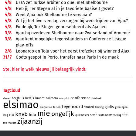
4/
8
UEFA zet Turkse arbiter op duel met Shelbourne
4/
8
Heb jij Ter Stegen al in je favoriete basiself gezet?
4/
8
Weet Ajax ook Shelbourne te verslaan?
4/
8
Wil jij het live-verslag verzorgen bij wedstrijden van Ajax?
4/
8
Eindelijk, Ter Stegen gepresenteerd als Ajacied
3/
8
Ajax bij overleven Shelbourne naar Zwitserland of Armenië
3/
8
Ajax kent mogelijke tegenstanders in Conference League
play-offs
2/
8
Leonardo en Tolu voor het eerst trefzeker bij winnend Ajax
31/
7
Godts gespot in Porto, transfer naar Paris in de maak
Stel hier in welk nieuws jij belangrijk vindt.
Tagcloud
conference
berghuis
bewijs
brandt
calimero
complot
alvarez
driehoek
elsimao
feyenoord
godts
fnoord
eredivisie
farioli
groningen
framing
mie
ongelijk
knvb
lido
titel
sevic
kiki
quizmaster
statements
jong
stelling
zijaanzij
title
twente