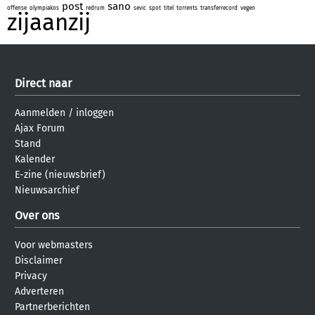
post
sano
offense
olympiakos
redrum
sevic
spot
titel
torrents
transferrecord
vegen
zijaanzij
Direct naar
Aanmelden
/
inloggen
Ajax Forum
Stand
Kalender
E-zine (nieuwsbrief)
Nieuwsarchief
Over ons
Voor webmasters
Disclaimer
Privacy
Adverteren
Partnerberichten