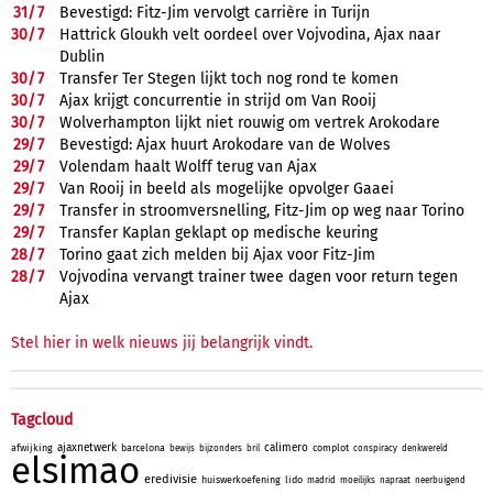
31/
7
Bevestigd: Fitz-Jim vervolgt carrière in Turijn
30/
7
Hattrick Gloukh velt oordeel over Vojvodina, Ajax naar
Dublin
30/
7
Transfer Ter Stegen lijkt toch nog rond te komen
30/
7
Ajax krijgt concurrentie in strijd om Van Rooij
30/
7
Wolverhampton lijkt niet rouwig om vertrek Arokodare
29/
7
Bevestigd: Ajax huurt Arokodare van de Wolves
29/
7
Volendam haalt Wolff terug van Ajax
29/
7
Van Rooij in beeld als mogelijke opvolger Gaaei
29/
7
Transfer in stroomversnelling, Fitz-Jim op weg naar Torino
29/
7
Transfer Kaplan geklapt op medische keuring
28/
7
Torino gaat zich melden bij Ajax voor Fitz-Jim
28/
7
Vojvodina vervangt trainer twee dagen voor return tegen
Ajax
Stel hier in welk nieuws jij belangrijk vindt.
Tagcloud
ajaxnetwerk
calimero
afwijking
barcelona
complot
bewijs
bijzonders
bril
conspiracy
denkwereld
elsimao
eredivisie
huiswerkoefening
lido
madrid
moeilijks
napraat
neerbuigend