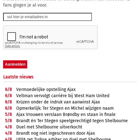
fans gingen je al voor.
Laatste nieuws
6/
8
Vermoedelijke opstelling Ajax
6/
8
Veltman vervolgt carrière bij West Ham United
6/
8
Krüzen onder de indruk van aanwinst Ajax
6/
8
Opmerkelijk: Ter Stegen en Míchel wijzigen naam
5/
8
Ajax Vrouwen verslaan Brøndby en staan in finale
5/
8
Brandt én Ter Stegen speelgerechtigd tegen Shelbourne
4/
8
Duel met Shelbourne uitverkocht
4/
8
Brandt nog niet ingeschreven door Ajax
4/
8
UEFA zet Turkse arbiter op duel met Shelbourne