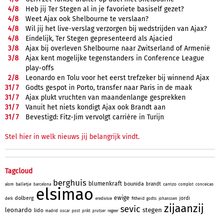
4/
8
Heb jij Ter Stegen al in je favoriete basiself gezet?
4/
8
Weet Ajax ook Shelbourne te verslaan?
4/
8
Wil jij het live-verslag verzorgen bij wedstrijden van Ajax?
4/
8
Eindelijk, Ter Stegen gepresenteerd als Ajacied
3/
8
Ajax bij overleven Shelbourne naar Zwitserland of Armenië
3/
8
Ajax kent mogelijke tegenstanders in Conference League
play-offs
2/
8
Leonardo en Tolu voor het eerst trefzeker bij winnend Ajax
31/
7
Godts gespot in Porto, transfer naar Paris in de maak
31/
7
Ajax plukt vruchten van maandenlange gesprekken
31/
7
Vanuit het niets kondigt Ajax ook Brandt aan
31/
7
Bevestigd: Fitz-Jim vervolgt carrière in Turijn
Stel hier in welk nieuws jij belangrijk vindt.
Tagcloud
berghuis
blumenkraft
bounida
brandt
balletje
carrizo
alom
barcelona
complot
conceicao
elsimao
ewige
dolberg
jordi
fitheid
derk
eredivisie
godts
johanssen
zijaanzij
sevic
leonardo
stegen
lido
madrid
oscar
post
prikt
prutser
regeer