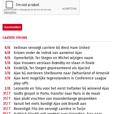
Laatste nieuws
6/
8
Veltman vervolgt carrière bij West Ham United
6/
8
Krüzen onder de indruk van aanwinst Ajax
6/
8
Opmerkelijk: Ter Stegen en Míchel wijzigen naam
5/
8
Ajax Vrouwen verslaan Brøndby en staan in finale
4/
8
Eindelijk, Ter Stegen gepresenteerd als Ajacied
3/
8
Ajax bij overleven Shelbourne naar Zwitserland of Armenië
3/
8
Ajax kent mogelijke tegenstanders in Conference League
play-offs
2/
8
Leonardo en Tolu voor het eerst trefzeker bij winnend Ajax
31/
7
Godts gespot in Porto, transfer naar Paris in de maak
31/
7
Ajax plukt vruchten van maandenlange gesprekken
31/
7
Vanuit het niets kondigt Ajax ook Brandt aan
31/
7
Bevestigd: Fitz-Jim vervolgt carrière in Turijn
30/
7
Hattrick Gloukh velt oordeel over Vojvodina, Ajax naar