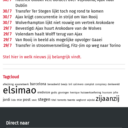
Dublin
30/
7
Transfer Ter Stegen lijkt toch nog rond te komen
30/
7
Ajax krijgt concurrentie in strijd om Van Rooij
30/
7
Wolverhampton lijkt niet rouwig om vertrek Arokodare
29/
7
Bevestigd: Ajax huurt Arokodare van de Wolves
29/
7
Volendam haalt Wolff terug van Ajax
29/
7
Van Rooij in beeld als mogelijke opvolger Gaaei
29/
7
Transfer in stroomversnelling, Fitz-Jim op weg naar Torino
Stel hier in welk nieuws jij belangrijk vindt.
Tagcloud
barcelona
afwijking
ajaxnetwerk
benadeeld
calimero
complot
bewijs
bril
conspiracy
denkwereld
elsimao
eredivisie
huiswerkoefening
godts
groningen
henrique
huursom
jofre
zijaanzij
stegen
post
jordi
mie
lido
titel
torrents
twente
sevic
weghorst
wijndal
Direct naar