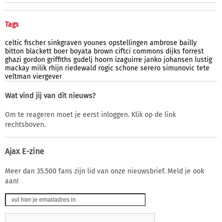
Tags
celtic
fischer
sinkgraven
younes
opstellingen
ambrose
bailly
bitton
blackett
boer
boyata
brown
ciftci
commons
dijks
forrest
ghazi
gordon
griffiths
gudelj
hoorn
izaguirre
janko
johansen
lustig
mackay
milik
rhijn
riedewald
rogic
schone
serero
simunovic
tete
veltman
viergever
Wat vind jij van dit nieuws?
Om te reageren moet je eerst inloggen. Klik op de link
rechtsboven.
Ajax E-zine
Meer dan 35.500 fans zijn lid van onze nieuwsbrief. Meld je ook
aan!