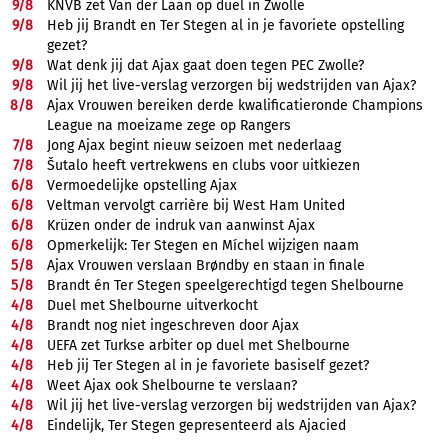
9/
8
KNVB zet Van der Laan op duel in Zwolle
9/
8
Heb jij Brandt en Ter Stegen al in je favoriete opstelling
gezet?
9/
8
Wat denk jij dat Ajax gaat doen tegen PEC Zwolle?
9/
8
Wil jij het live-verslag verzorgen bij wedstrijden van Ajax?
8/
8
Ajax Vrouwen bereiken derde kwalificatieronde Champions
League na moeizame zege op Rangers
7/
8
Jong Ajax begint nieuw seizoen met nederlaag
7/
8
Šutalo heeft vertrekwens en clubs voor uitkiezen
6/
8
Vermoedelijke opstelling Ajax
6/
8
Veltman vervolgt carrière bij West Ham United
6/
8
Krüzen onder de indruk van aanwinst Ajax
6/
8
Opmerkelijk: Ter Stegen en Míchel wijzigen naam
5/
8
Ajax Vrouwen verslaan Brøndby en staan in finale
5/
8
Brandt én Ter Stegen speelgerechtigd tegen Shelbourne
4/
8
Duel met Shelbourne uitverkocht
4/
8
Brandt nog niet ingeschreven door Ajax
4/
8
UEFA zet Turkse arbiter op duel met Shelbourne
4/
8
Heb jij Ter Stegen al in je favoriete basiself gezet?
4/
8
Weet Ajax ook Shelbourne te verslaan?
4/
8
Wil jij het live-verslag verzorgen bij wedstrijden van Ajax?
4/
8
Eindelijk, Ter Stegen gepresenteerd als Ajacied