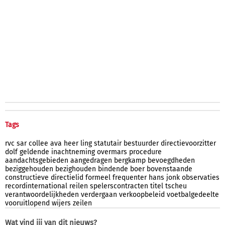
Tags
rvc
sar
collee
ava
heer
ling
statutair
bestuurder
directievoorzitter
dolf
geldende
inachtneming
overmars
procedure
aandachtsgebieden
aangedragen
bergkamp
bevoegdheden
beziggehouden
bezighouden
bindende
boer
bovenstaande
constructieve
directielid
formeel
frequenter
hans
jonk
observaties
recordinternational
reilen
spelerscontracten
titel
tscheu
verantwoordelijkheden
verdergaan
verkoopbeleid
voetbalgedeelte
vooruitlopend
wijers
zeilen
Wat vind jij van dit nieuws?