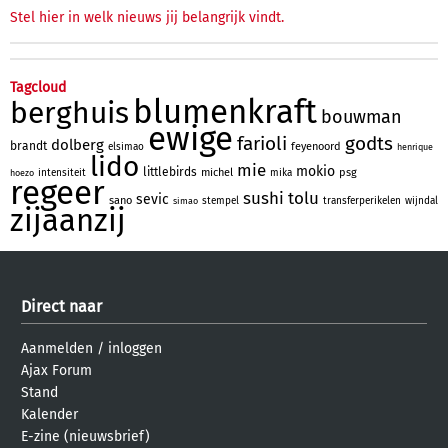
Stel hier in welk nieuws jij belangrijk vindt.
Tagcloud
blumenkraft
berghuis
bouwman
ewige
farioli
godts
dolberg
brandt
feyenoord
elsimao
henrique
lido
mie
mokio
littlebirds
michel
psg
intensiteit
mika
hoezo
regeer
sushi
tolu
sevic
sano
stempel
transferperikelen
wijndal
simao
zijaanzij
Direct naar
Aanmelden
/
inloggen
Ajax Forum
Stand
Kalender
E-zine (nieuwsbrief)