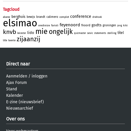
Tagcloud
conference
berghuis
bewijs
brandt
calimero
complot
alvarez
driehoek
elsimao
feyenoord
godts
fnoord
groningen
eredivisie
farioli
kiki
jong
mie
ongelijk
knvb
lido
titel
sevic
stelling
leicester
quizmaster
statements
zijaanzij
title
twente
Direct naar
Aanmelden
/
inloggen
Ajax Forum
Stand
Kalender
E-zine (nieuwsbrief)
Nieuwsarchief
Over ons