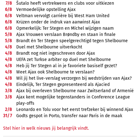
7/
8
Šutalo heeft vertrekwens en clubs voor uitkiezen
6/
8
Vermoedelijke opstelling Ajax
6/
8
Veltman vervolgt carrière bij West Ham United
6/
8
Krüzen onder de indruk van aanwinst Ajax
6/
8
Opmerkelijk: Ter Stegen en Míchel wijzigen naam
5/
8
Ajax Vrouwen verslaan Brøndby en staan in finale
5/
8
Brandt én Ter Stegen speelgerechtigd tegen Shelbourne
4/
8
Duel met Shelbourne uitverkocht
4/
8
Brandt nog niet ingeschreven door Ajax
4/
8
UEFA zet Turkse arbiter op duel met Shelbourne
4/
8
Heb jij Ter Stegen al in je favoriete basiself gezet?
4/
8
Weet Ajax ook Shelbourne te verslaan?
4/
8
Wil jij het live-verslag verzorgen bij wedstrijden van Ajax?
4/
8
Eindelijk, Ter Stegen gepresenteerd als Ajacied
3/
8
Ajax bij overleven Shelbourne naar Zwitserland of Armenië
3/
8
Ajax kent mogelijke tegenstanders in Conference League
play-offs
2/
8
Leonardo en Tolu voor het eerst trefzeker bij winnend Ajax
31/
7
Godts gespot in Porto, transfer naar Paris in de maak
Stel hier in welk nieuws jij belangrijk vindt.