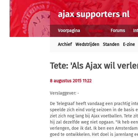
Voorpagina
Nieuws
Forums
In
Archief
Wedstrijden
Standen
E-zine
Tete: 'Als Ajax wil verl
8 augustus 2015 11:22
Verslaggever: -
De Telegraaf heeft vandaag een prachtig int
speelde zich eind vorig seizoen in de basis 
ziet zich nog lang bij Ajax voetballen. Tete 
hij zal dezelfde weg niet opgaan. "Ik heb een
verlengen, doe ik dat. Ik ben een Amsterda
goed te ontwikkelen. Het doel is jarenlang 