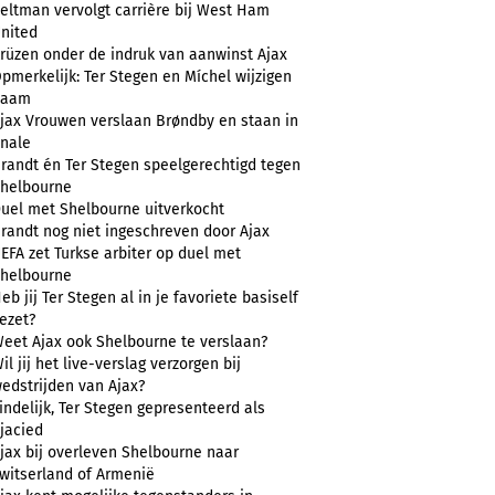
eltman vervolgt carrière bij West Ham
nited
rüzen onder de indruk van aanwinst Ajax
pmerkelijk: Ter Stegen en Míchel wijzigen
naam
jax Vrouwen verslaan Brøndby en staan in
inale
randt én Ter Stegen speelgerechtigd tegen
helbourne
uel met Shelbourne uitverkocht
randt nog niet ingeschreven door Ajax
EFA zet Turkse arbiter op duel met
helbourne
eb jij Ter Stegen al in je favoriete basiself
ezet?
eet Ajax ook Shelbourne te verslaan?
il jij het live-verslag verzorgen bij
edstrijden van Ajax?
indelijk, Ter Stegen gepresenteerd als
jacied
jax bij overleven Shelbourne naar
witserland of Armenië