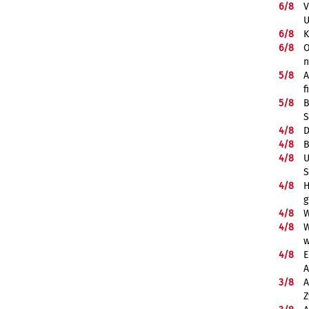
6/
8
V
U
6/
8
K
6/
8
O
5/
8
A
f
5/
8
B
S
4/
8
D
4/
8
B
4/
8
U
S
4/
8
H
g
4/
8
W
4/
8
W
w
4/
8
E
A
3/
8
A
Z