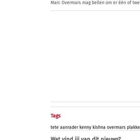
Marc Overmars mag bellen om er één of twee
Tags
tete
aanrader
kenny
kishna
overmars
plakk
Wat vind jij van dit nieuws?