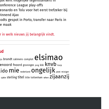
jax kent mogelijke tegenstanders in
onference League play-offs
eonardo en Tolu voor het eerst trefzeker bij
innend Ajax
odts gespot in Porto, transfer naar Paris in
e maak
r in welk nieuws jij belangrijk vindt.
ud
elsimao
brandt
calimero
complot
ijs
knvb
yenoord
fnoord
groningen
kiki
kuip
jong
ongelijk
mie
lido
nederland
post
reiziger
zijaanzij
titel
stelling
title
tottenham
when
sjakie