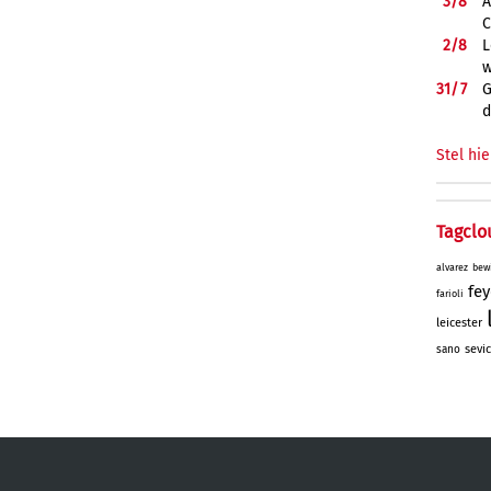
3/
8
A
C
2/
8
L
w
31/
7
G
d
Stel hie
Tagclo
alvarez
bew
fe
farioli
leicester
sevic
sano