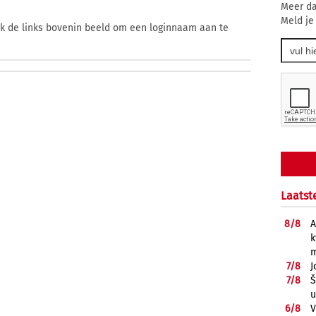
Meer da
Meld je
ik de links bovenin beeld om een loginnaam aan te
Laatst
8/
8
A
k
m
7/
8
J
7/
8
Š
u
6/
8
V