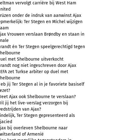
eltman vervolgt carrière bij West Ham
nited
rüzen onder de indruk van aanwinst Ajax
pmerkelijk: Ter Stegen en Míchel wijzigen
naam
jax Vrouwen verslaan Brøndby en staan in
inale
randt én Ter Stegen speelgerechtigd tegen
helbourne
uel met Shelbourne uitverkocht
randt nog niet ingeschreven door Ajax
EFA zet Turkse arbiter op duel met
helbourne
eb jij Ter Stegen al in je favoriete basiself
ezet?
eet Ajax ook Shelbourne te verslaan?
il jij het live-verslag verzorgen bij
edstrijden van Ajax?
indelijk, Ter Stegen gepresenteerd als
jacied
jax bij overleven Shelbourne naar
witserland of Armenië