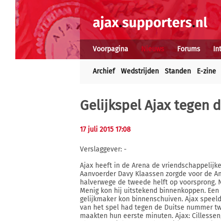
Voorpagina
Nieuws
Forums
In
Archief
Wedstrijden
Standen
E-zine
Gelijkspel Ajax tegen 
17 juli 2015 17:08
Verslaggever: -
Ajax heeft in de Arena de vriendschappelijke
Aanvoerder Davy Klaassen zorgde voor de Am
halverwege de tweede helft op voorsprong. N
Menig kon hij uitstekend binnenkoppen. Een 
gelijkmaker kon binnenschuiven. Ajax speeld
van het spel had tegen de Duitse nummer tw
maakten hun eerste minuten. Ajax: Cillessen, 