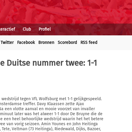
teractief
Club
Profiel
Twitter
Facebook
Bronnen
Scorebord
RSS feed
de Duitse nummer twee: 1-1
 wedstrijd tegen VfL Wolfsburg met 1-1 gelijkgespeeld.
sterdamse treffer. Davy Klaassen zette Ajax
a een vlotte aanval en mooie voorzet van invaller
minuut later was het alweer 1-1 door De Bruyne die de
e een heel behoorlijke wedstrijd waarin het het betere
ee van vorig seizoen. Amin Younes en John Heitinga
Tete, Veltman (73 Heitinga), Riedewald, Dijks, Bazoer,