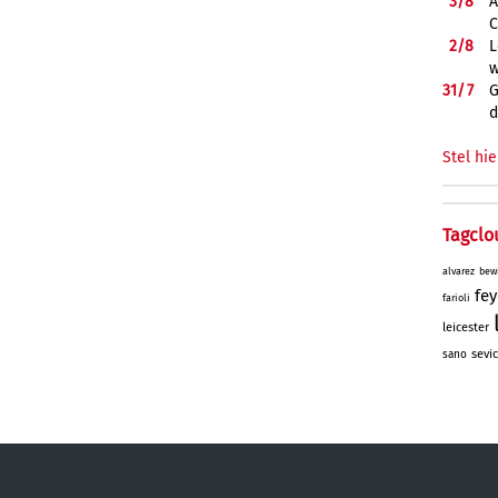
3/
8
A
C
2/
8
L
w
31/
7
G
d
Stel hie
Tagclo
alvarez
bew
fe
farioli
leicester
sevic
sano