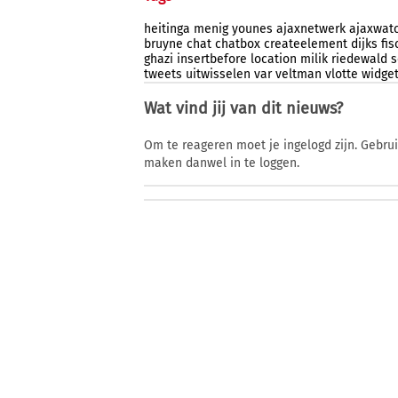
heitinga
menig
younes
ajaxnetwerk
ajaxwat
bruyne
chat
chatbox
createelement
dijks
fis
ghazi
insertbefore
location
milik
riedewald
s
tweets
uitwisselen
var
veltman
vlotte
widge
Wat vind jij van dit nieuws?
Om te reageren moet je ingelogd zijn. Gebru
maken danwel in te loggen.