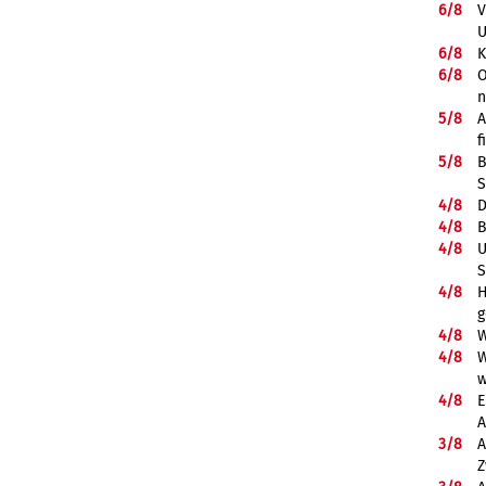
6/
8
V
U
6/
8
K
6/
8
O
5/
8
A
f
5/
8
B
S
4/
8
D
4/
8
B
4/
8
U
S
4/
8
H
g
4/
8
W
4/
8
W
w
4/
8
E
A
3/
8
A
Z