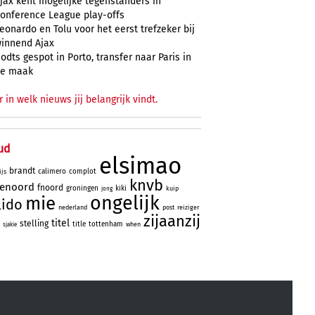
jax kent mogelijke tegenstanders in
onference League play-offs
eonardo en Tolu voor het eerst trefzeker bij
innend Ajax
odts gespot in Porto, transfer naar Paris in
e maak
r in welk nieuws jij belangrijk vindt.
ud
elsimao
brandt
calimero
complot
ijs
knvb
yenoord
fnoord
groningen
kiki
kuip
jong
ongelijk
mie
lido
nederland
post
reiziger
zijaanzij
titel
stelling
title
tottenham
when
sjakie