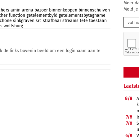
Meer da
Meld je
chers
amin
arena
bazoer
binnenkoppen
binnenschuiven
cher
function
getelementbyid
getelementsbytagname
chone
sinkgraven
src
strafbaar
streams
tete
toestaan
ts
wolfsburg
ik de links bovenin beeld om een loginnaam aan te
Laatst
8/
8
A
k
m
7/
8
J
7/
8
Š
u
6/
8
V