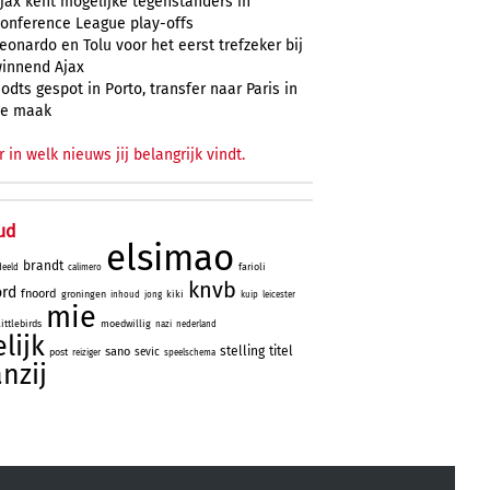
jax kent mogelijke tegenstanders in
onference League play-offs
eonardo en Tolu voor het eerst trefzeker bij
innend Ajax
odts gespot in Porto, transfer naar Paris in
e maak
r in welk nieuws jij belangrijk vindt.
ud
elsimao
brandt
farioli
deeld
calimero
knvb
ord
fnoord
groningen
kiki
inhoud
jong
kuip
leicester
mie
littlebirds
moedwillig
nazi
nederland
lijk
stelling
titel
sano
sevic
post
reiziger
speelschema
anzij