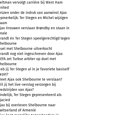
eltman vervolgt carrière bij West Ham
nited
rüzen onder de indruk van aanwinst Ajax
pmerkelijk: Ter Stegen en Míchel wijzigen
naam
jax Vrouwen verslaan Brøndby en staan in
inale
randt én Ter Stegen speelgerechtigd tegen
helbourne
uel met Shelbourne uitverkocht
randt nog niet ingeschreven door Ajax
EFA zet Turkse arbiter op duel met
helbourne
eb jij Ter Stegen al in je favoriete basiself
ezet?
eet Ajax ook Shelbourne te verslaan?
il jij het live-verslag verzorgen bij
edstrijden van Ajax?
indelijk, Ter Stegen gepresenteerd als
jacied
jax bij overleven Shelbourne naar
witserland of Armenië