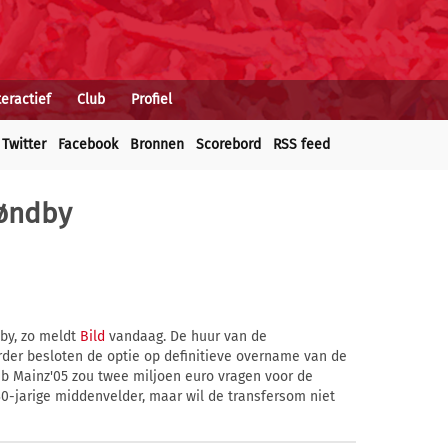
teractief
Club
Profiel
Twitter
Facebook
Bronnen
Scorebord
RSS feed
røndby
dby, zo meldt
Bild
vandaag. De huur van de
erder besloten de optie op definitieve overname van de
lub Mainz'05 zou twee miljoen euro vragen voor de
30-jarige middenvelder, maar wil de transfersom niet