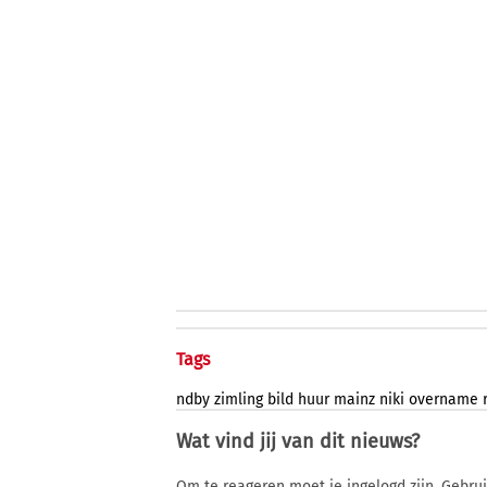
Tags
ndby
zimling
bild
huur
mainz
niki
overname
Wat vind jij van dit nieuws?
Om te reageren moet je ingelogd zijn. Gebru