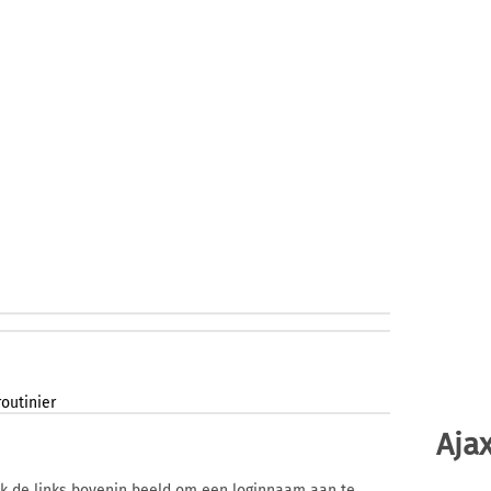
routinier
Ajax
ik de links bovenin beeld om een loginnaam aan te