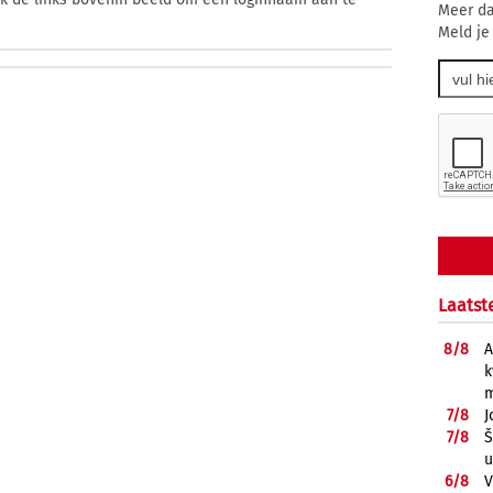
Meer da
Meld je
Laatst
8/
8
A
k
m
7/
8
J
7/
8
Š
u
6/
8
V