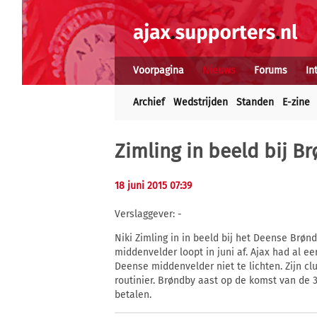
Voorpagina
Nieuws
Forums
In
Archief
Wedstrijden
Standen
E-zine
Zimling in beeld bij B
18 juni 2015 07:39
Verslaggever: -
Niki Zimling in in beeld bij het Deense Brøn
middenvelder loopt in juni af. Ajax had al e
Deense middenvelder niet te lichten. Zijn c
routinier. Brøndby aast op de komst van de 
betalen.