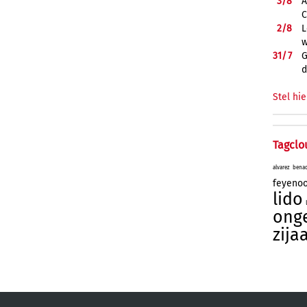
3/
8
A
C
2/
8
L
w
31/
7
G
d
Stel hie
Tagclo
alvarez
bena
feyeno
lido
onge
zija