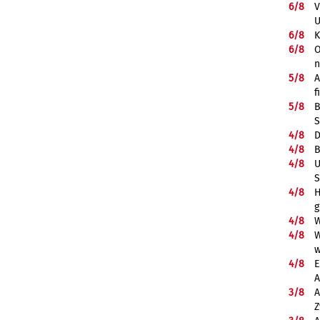
6/
8
V
U
6/
8
K
6/
8
O
5/
8
A
f
5/
8
B
S
4/
8
D
4/
8
B
4/
8
U
S
4/
8
H
g
4/
8
W
4/
8
W
w
4/
8
E
A
3/
8
A
Z