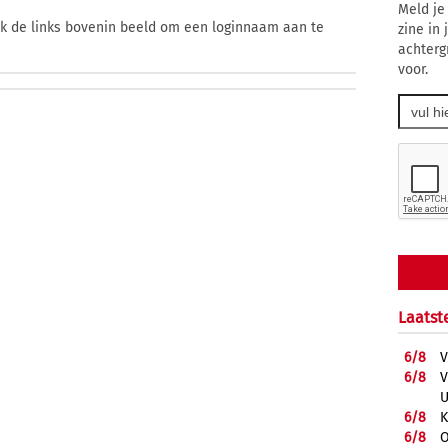
Meld je
ik de links bovenin beeld om een loginnaam aan te
zine in
achterg
voor.
Laatst
6/
8
V
6/
8
V
U
6/
8
K
6/
8
O