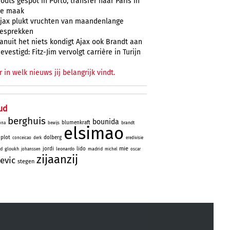
odts gespot in Porto, transfer naar Paris in
e maak
jax plukt vruchten van maandenlange
esprekken
anuit het niets kondigt Ajax ook Brandt aan
evestigd: Fitz-Jim vervolgt carrière in Turijn
r in welk nieuws jij belangrijk vindt.
ud
berghuis
bounida
blumenkraft
brandt
ona
bewijs
elsimao
plot
dolberg
conceicao
derk
eredivisie
mie
jordi
lido
id
gloukh
leonardo
madrid
johanssen
michel
oscar
zijaanzij
evic
stegen