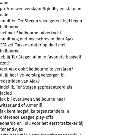
naam
jax Vrouwen verslaan Brøndby en staan in
inale
randt én Ter Stegen speelgerechtigd tegen
helbourne
uel met Shelbourne uitverkocht
randt nog niet ingeschreven door Ajax
EFA zet Turkse arbiter op duel met
helbourne
eb jij Ter Stegen al in je favoriete basiself
ezet?
eet Ajax ook Shelbourne te verslaan?
il jij het live-verslag verzorgen bij
edstrijden van Ajax?
indelijk, Ter Stegen gepresenteerd als
jacied
jax bij overleven Shelbourne naar
witserland of Armenië
jax kent mogelijke tegenstanders in
onference League play-offs
eonardo en Tolu voor het eerst trefzeker bij
innend Ajax