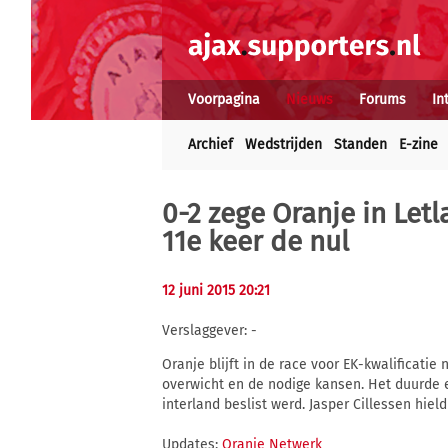
Voorpagina
Nieuws
Forums
In
Archief
Wedstrijden
Standen
E-zine
0-2 zege Oranje in Let
11e keer de nul
12 juni 2015 20:21
Verslaggever: -
Oranje blijft in de race voor EK-kwalificatie
overwicht en de nodige kansen. Het duurde e
interland beslist werd. Jasper Cillessen hiel
Updates:
Oranje Netwerk