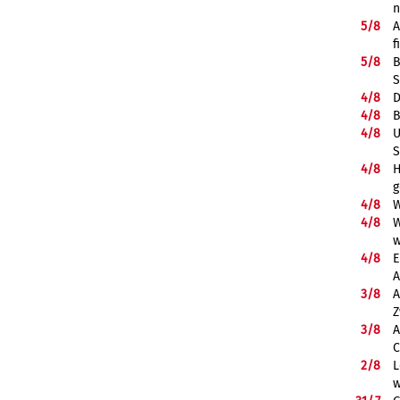
5/
8
A
f
5/
8
B
S
4/
8
D
4/
8
B
4/
8
U
S
4/
8
H
g
4/
8
W
4/
8
W
w
4/
8
E
A
3/
8
A
Z
3/
8
A
C
2/
8
L
w