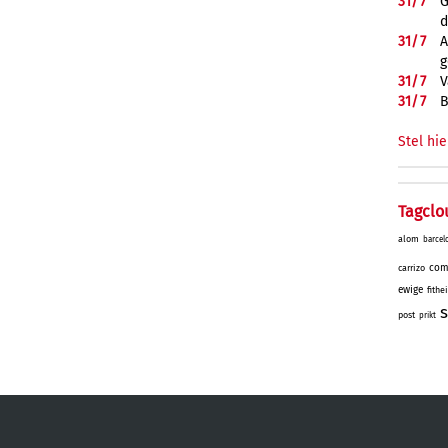
31/
7
G
d
31/
7
A
g
31/
7
V
31/
7
B
Stel hie
Tagclo
alom
barcel
com
carrizo
ewige
fithe
s
post
prikt