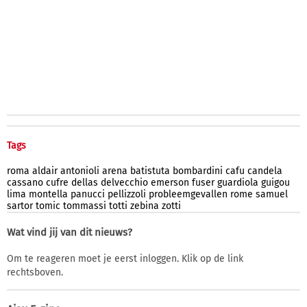
Tags
roma
aldair
antonioli
arena
batistuta
bombardini
cafu
candela
cassano
cufre
dellas
delvecchio
emerson
fuser
guardiola
guigou
lima
montella
panucci
pellizzoli
probleemgevallen
rome
samuel
sartor
tomic
tommassi
totti
zebina
zotti
Wat vind jij van dit nieuws?
Om te reageren moet je eerst inloggen. Klik op de link
rechtsboven.