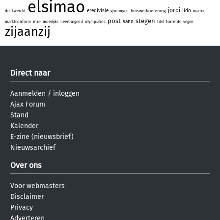
elsimao
jordi
eredivisie
lido
huiswerkoefening
denkwereld
groningen
madrid
post
stegen
sano
mie
torrents
marktconform
moeilijks
neerbuigend
olympiakos
titel
vegen
zijaanzij
Direct naar
Aanmelden
/
inloggen
Ajax Forum
Stand
Kalender
E-zine (nieuwsbrief)
Nieuwsarchief
Over ons
Voor webmasters
Disclaimer
Privacy
Adverteren