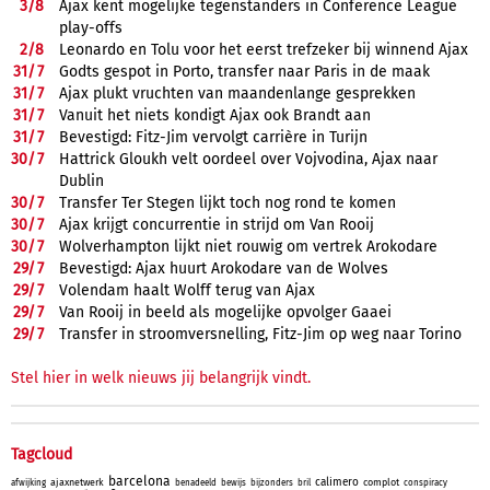
3/
8
Ajax kent mogelijke tegenstanders in Conference League
play-offs
2/
8
Leonardo en Tolu voor het eerst trefzeker bij winnend Ajax
31/
7
Godts gespot in Porto, transfer naar Paris in de maak
31/
7
Ajax plukt vruchten van maandenlange gesprekken
31/
7
Vanuit het niets kondigt Ajax ook Brandt aan
31/
7
Bevestigd: Fitz-Jim vervolgt carrière in Turijn
30/
7
Hattrick Gloukh velt oordeel over Vojvodina, Ajax naar
Dublin
30/
7
Transfer Ter Stegen lijkt toch nog rond te komen
30/
7
Ajax krijgt concurrentie in strijd om Van Rooij
30/
7
Wolverhampton lijkt niet rouwig om vertrek Arokodare
29/
7
Bevestigd: Ajax huurt Arokodare van de Wolves
29/
7
Volendam haalt Wolff terug van Ajax
29/
7
Van Rooij in beeld als mogelijke opvolger Gaaei
29/
7
Transfer in stroomversnelling, Fitz-Jim op weg naar Torino
Stel hier in welk nieuws jij belangrijk vindt.
Tagcloud
barcelona
calimero
ajaxnetwerk
complot
afwijking
benadeeld
bewijs
bijzonders
bril
conspiracy