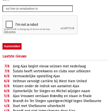
Laatste nieuws
7/
8
Jong Ajax begint nieuw seizoen met nederlaag
7/
8
Šutalo heeft vertrekwens en clubs voor uitkiezen
6/
8
Vermoedelijke opstelling Ajax
6/
8
Veltman vervolgt carrière bij West Ham United
6/
8
Krüzen onder de indruk van aanwinst Ajax
6/
8
Opmerkelijk: Ter Stegen en Míchel wijzigen naam
5/
8
Ajax Vrouwen verslaan Brøndby en staan in finale
5/
8
Brandt én Ter Stegen speelgerechtigd tegen Shelbourne
4/
8
Duel met Shelbourne uitverkocht
4/
8
Brandt nog niet ingeschreven door Ajax