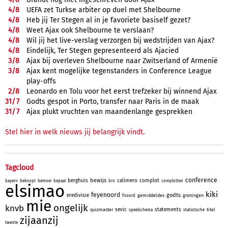
4/
8
UEFA zet Turkse arbiter op duel met Shelbourne
4/
8
Heb jij Ter Stegen al in je favoriete basiself gezet?
4/
8
Weet Ajax ook Shelbourne te verslaan?
4/
8
Wil jij het live-verslag verzorgen bij wedstrijden van Ajax?
4/
8
Eindelijk, Ter Stegen gepresenteerd als Ajacied
3/
8
Ajax bij overleven Shelbourne naar Zwitserland of Armenië
3/
8
Ajax kent mogelijke tegenstanders in Conference League
play-offs
2/
8
Leonardo en Tolu voor het eerst trefzeker bij winnend Ajax
31/
7
Godts gespot in Porto, transfer naar Paris in de maak
31/
7
Ajax plukt vruchten van maandenlange gesprekken
Stel hier in welk nieuws jij belangrijk vindt.
Tagcloud
conference
bewijs
berghuis
calimero
complot
bayern
beknopt
bemoei
bepaal
bro
complotten
elsimao
kiki
feyenoord
godts
eredivisie
gemiddeldes
groningen
fnoord
mie
ongelijk
knvb
sevic
statements
quizmaster
titel
speelschema
statistische
zijaanzij
twente