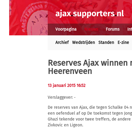
Voorpagina
Nieuws
Forums
In
Archief
Wedstrijden
Standen
E-zine
Reserves Ajax winnen 
Heerenveen
13 januari 2015 16:52
Verslaggever: -
De reserves van Ajax, die tegen Schalke 04 n
een oefenduel af op De toekomst tegen Jong 
Ghazi tekende voor twee treffers, de ander
Zivkovic en Ligeon.