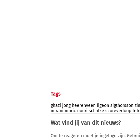
Tags
ghazi
jong
heerenveen
ligeon
sigthorsson
zi
mirani
muric
nouri
schalke
scoreverloop
tet
Wat vind jij van dit nieuws?
Om te reageren moet je ingelogd zijn. Gebru