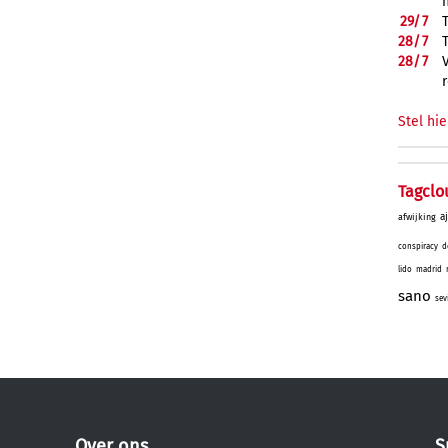
29/
7
28/
7
28/
7
Stel hie
Tagclo
a
afwijking
conspiracy
d
lido
madrid
sano
sev
Over ons
S