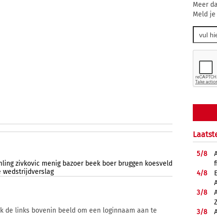
Meer da
Meld je
Laatst
5/
8
f
mling
zivkovic
menig
bazoer
beek
boer
bruggen
koesveld
e
wedstrijdverslag
4/
8
3/
8
ik de links bovenin beeld om een loginnaam aan te
3/
8