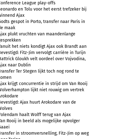
Conference League play-offs
Leonardo en Tolu voor het eerst trefzeker bij
winnend Ajax
Godts gespot in Porto, transfer naar Paris in
de maak
Ajax plukt vruchten van maandenlange
gesprekken
Vanuit het niets kondigt Ajax ook Brandt aan
evestigd: Fitz-Jim vervolgt carrière in Turijn
Hattrick Gloukh velt oordeel over Vojvodina,
Ajax naar Dublin
Transfer Ter Stegen lijkt toch nog rond te
komen
Ajax krijgt concurrentie in strijd om Van Rooij
Wolverhampton lijkt niet rouwig om vertrek
Arokodare
Bevestigd: Ajax huurt Arokodare van de
Wolves
Volendam haalt Wolff terug van Ajax
Van Rooij in beeld als mogelijke opvolger
Gaaei
Transfer in stroomversnelling, Fitz-Jim op weg