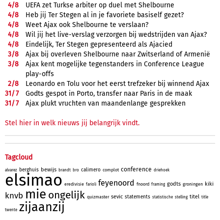
4/
8
UEFA zet Turkse arbiter op duel met Shelbourne
4/
8
Heb jij Ter Stegen al in je favoriete basiself gezet?
4/
8
Weet Ajax ook Shelbourne te verslaan?
4/
8
Wil jij het live-verslag verzorgen bij wedstrijden van Ajax?
4/
8
Eindelijk, Ter Stegen gepresenteerd als Ajacied
3/
8
Ajax bij overleven Shelbourne naar Zwitserland of Armenië
3/
8
Ajax kent mogelijke tegenstanders in Conference League
play-offs
2/
8
Leonardo en Tolu voor het eerst trefzeker bij winnend Ajax
31/
7
Godts gespot in Porto, transfer naar Paris in de maak
31/
7
Ajax plukt vruchten van maandenlange gesprekken
Stel hier in welk nieuws jij belangrijk vindt.
Tagcloud
conference
bewijs
berghuis
calimero
complot
alvarez
brandt
bro
driehoek
elsimao
feyenoord
godts
kiki
eredivisie
fnoord
groningen
farioli
framing
mie
ongelijk
knvb
sevic
titel
statements
quizmaster
statistische
stelling
title
zijaanzij
twente