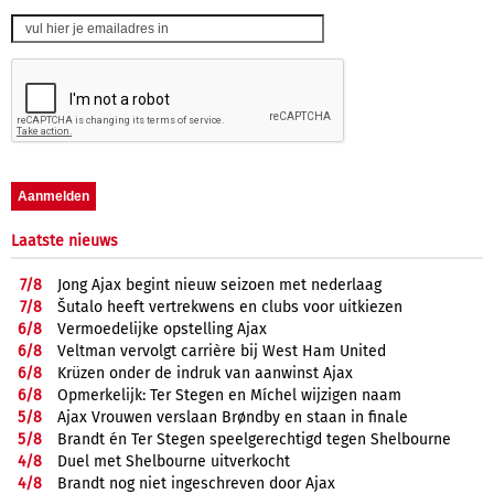
Laatste nieuws
7/
8
Jong Ajax begint nieuw seizoen met nederlaag
7/
8
Šutalo heeft vertrekwens en clubs voor uitkiezen
6/
8
Vermoedelijke opstelling Ajax
6/
8
Veltman vervolgt carrière bij West Ham United
6/
8
Krüzen onder de indruk van aanwinst Ajax
6/
8
Opmerkelijk: Ter Stegen en Míchel wijzigen naam
5/
8
Ajax Vrouwen verslaan Brøndby en staan in finale
5/
8
Brandt én Ter Stegen speelgerechtigd tegen Shelbourne
4/
8
Duel met Shelbourne uitverkocht
4/
8
Brandt nog niet ingeschreven door Ajax