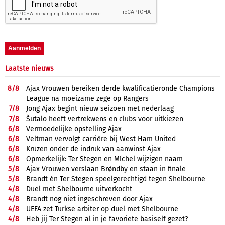
Laatste nieuws
8/
8
Ajax Vrouwen bereiken derde kwalificatieronde Champions
League na moeizame zege op Rangers
7/
8
Jong Ajax begint nieuw seizoen met nederlaag
7/
8
Šutalo heeft vertrekwens en clubs voor uitkiezen
6/
8
Vermoedelijke opstelling Ajax
6/
8
Veltman vervolgt carrière bij West Ham United
6/
8
Krüzen onder de indruk van aanwinst Ajax
6/
8
Opmerkelijk: Ter Stegen en Míchel wijzigen naam
5/
8
Ajax Vrouwen verslaan Brøndby en staan in finale
5/
8
Brandt én Ter Stegen speelgerechtigd tegen Shelbourne
4/
8
Duel met Shelbourne uitverkocht
4/
8
Brandt nog niet ingeschreven door Ajax
4/
8
UEFA zet Turkse arbiter op duel met Shelbourne
4/
8
Heb jij Ter Stegen al in je favoriete basiself gezet?