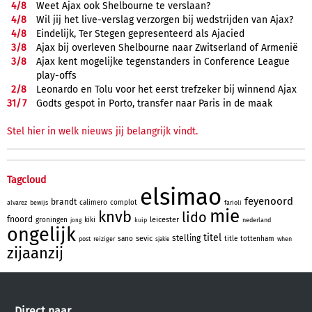
4/
8
Weet Ajax ook Shelbourne te verslaan?
4/
8
Wil jij het live-verslag verzorgen bij wedstrijden van Ajax?
4/
8
Eindelijk, Ter Stegen gepresenteerd als Ajacied
3/
8
Ajax bij overleven Shelbourne naar Zwitserland of Armenië
3/
8
Ajax kent mogelijke tegenstanders in Conference League
play-offs
2/
8
Leonardo en Tolu voor het eerst trefzeker bij winnend Ajax
31/
7
Godts gespot in Porto, transfer naar Paris in de maak
Stel hier in welk nieuws jij belangrijk vindt.
Tagcloud
elsimao
feyenoord
brandt
calimero
complot
alvarez
bewijs
farioli
mie
knvb
lido
fnoord
leicester
groningen
kiki
kuip
nederland
jong
ongelijk
titel
stelling
sevic
sano
title
tottenham
post
reiziger
when
sjakie
zijaanzij
Direct naar