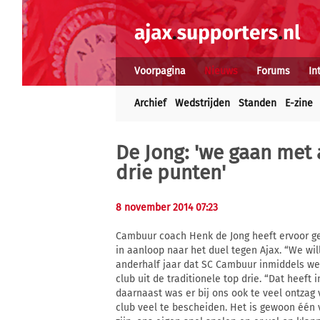
Voorpagina
Nieuws
Forums
In
Archief
Wedstrijden
Standen
E-zine
De Jong: 'we gaan met
drie punten'
8 november 2014 07:23
Cambuur coach Henk de Jong heeft ervoor ge
in aanloop naar het duel tegen Ajax. “We wil
anderhalf jaar dat SC Cambuur inmiddels weer
club uit de traditionele top drie. “Dat heeft
daarnaast was er bij ons ook te veel ontzag v
club veel te bescheiden. Het is gewoon één