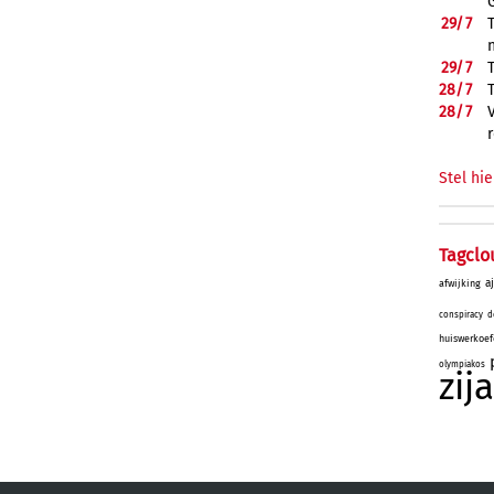
29/
7
29/
7
28/
7
28/
7
Stel hie
Tagclo
a
afwijking
conspiracy
d
huiswerkoef
olympiakos
zij