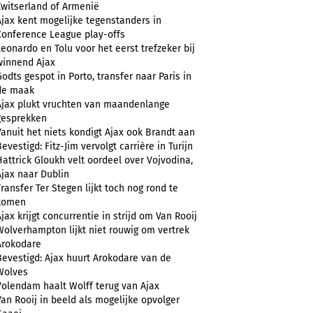
Zwitserland of Armenië
Ajax kent mogelijke tegenstanders in
Conference League play-offs
Leonardo en Tolu voor het eerst trefzeker bij
winnend Ajax
Godts gespot in Porto, transfer naar Paris in
de maak
Ajax plukt vruchten van maandenlange
gesprekken
Vanuit het niets kondigt Ajax ook Brandt aan
evestigd: Fitz-Jim vervolgt carrière in Turijn
Hattrick Gloukh velt oordeel over Vojvodina,
Ajax naar Dublin
Transfer Ter Stegen lijkt toch nog rond te
komen
Ajax krijgt concurrentie in strijd om Van Rooij
Wolverhampton lijkt niet rouwig om vertrek
Arokodare
Bevestigd: Ajax huurt Arokodare van de
Wolves
Volendam haalt Wolff terug van Ajax
Van Rooij in beeld als mogelijke opvolger