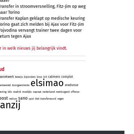
Gaaei
Transfer in stroomversnelling, Fitz-Jim op weg
naar Torino
Transfer Kaplan geklapt op medische keuring
Torino gaat zich melden bij Ajax voor Fitz-Jim
Vojvodina vervangt trainer twee dagen voor
return tegen Ajax
r in welk nieuws jij belangrijk vindt.
ud
jaxnetwerk
calimero
complot
bewijs
bijzonders
bosz
bril
elsimao
eredivisie
enkwereld
doorgewinterde
ening
nederland
lido
madrid
moeilijks
napraat
neerbuigend
offense
post
sano
redrum
spot
titel
transferrecord
vegen
aanzij