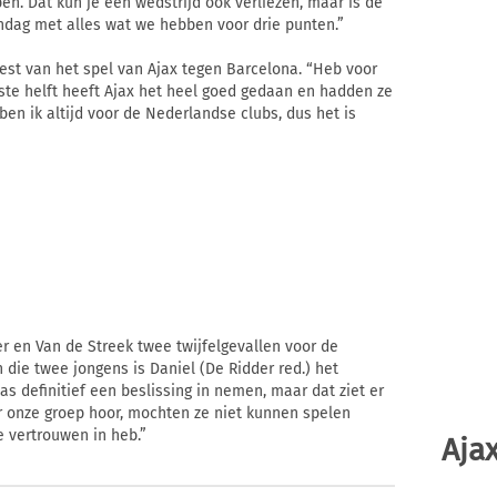
pen. Dat kun je een wedstrijd ook verliezen, maar is de
ondag met alles wat we hebben voor drie punten.”
eest van het spel van Ajax tegen Barcelona. “Heb voor
rste helft heeft Ajax het heel goed gedaan en hadden ze
en ik altijd voor de Nederlandse clubs, dus het is
r en Van de Streek twee twijfelgevallen voor de
die twee jongens is Daniel (De Ridder red.) het
as definitief een beslissing in nemen, maar dat ziet er
er onze groep hoor, mochten ze niet kunnen spelen
 vertrouwen in heb.”
Ajax