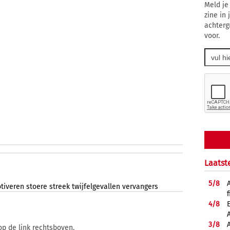
Meld je
zine in
achterg
voor.
Laatst
5/
8
tiveren
stoere
streek
twijfelgevallen
vervangers
f
4/
8
3/
8
op de link rechtsboven.