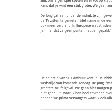
zijn, ons eigen spel spelen en er vol op klap
kans dat je wint een stuk groter. We gaan z
De Jong gaf aan onder de indruk te zijn gew
de TV zitten te genieten. Met name in de ee
ook meer verdiend. In Europese wedstrijden b
jammer dat ze geen punten hebben gepakt.”
De selectie van SC Cambuur kent in De Ridde
wedstrijd van komende zondag. De Jong: “Van 
grootste twijfelgeval. We gaan hier morgen p
niet goed uit. Maar ik ben heel tevreden ov
hebben we prima vervangers waar ik ook alle