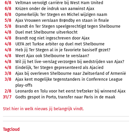
6/
8
Veltman vervolgt carrière bij West Ham United
6/
8
Krüzen onder de indruk van aanwinst Ajax
6/
8
Opmerkelijk: Ter Stegen en Míchel wijzigen naam
5/
8
Ajax Vrouwen verslaan Brøndby en staan in finale
5/
8
Brandt én Ter Stegen speelgerechtigd tegen Shelbourne
4/
8
Duel met Shelbourne uitverkocht
4/
8
Brandt nog niet ingeschreven door Ajax
4/
8
UEFA zet Turkse arbiter op duel met Shelbourne
4/
8
Heb jij Ter Stegen al in je favoriete basiself gezet?
4/
8
Weet Ajax ook Shelbourne te verslaan?
4/
8
Wil jij het live-verslag verzorgen bij wedstrijden van Ajax?
4/
8
Eindelijk, Ter Stegen gepresenteerd als Ajacied
3/
8
Ajax bij overleven Shelbourne naar Zwitserland of Armenië
3/
8
Ajax kent mogelijke tegenstanders in Conference League
play-offs
2/
8
Leonardo en Tolu voor het eerst trefzeker bij winnend Ajax
31/
7
Godts gespot in Porto, transfer naar Paris in de maak
Stel hier in welk nieuws jij belangrijk vindt.
Tagcloud