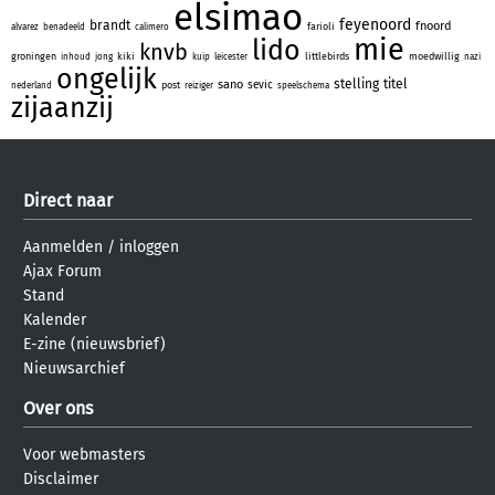
elsimao
feyenoord
brandt
fnoord
farioli
alvarez
benadeeld
calimero
mie
lido
knvb
groningen
kiki
littlebirds
moedwillig
inhoud
jong
kuip
leicester
nazi
ongelijk
stelling
titel
sano
sevic
post
nederland
reiziger
speelschema
zijaanzij
Direct naar
Aanmelden
/
inloggen
Ajax Forum
Stand
Kalender
E-zine (nieuwsbrief)
Nieuwsarchief
Over ons
Voor webmasters
Disclaimer