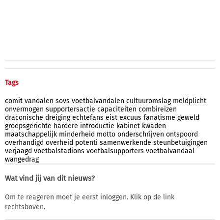
Tags
comit
vandalen
sovs
voetbalvandalen
cultuuromslag
meldplicht
onvermogen
supportersactie
capaciteiten
combireizen
draconische
dreiging
echtefans
eist
excuus
fanatisme
geweld
groepsgerichte
hardere
introductie
kabinet
kwaden
maatschappelijk
minderheid
motto
onderschrijven
ontspoord
overhandigd
overheid
potenti
samenwerkende
steunbetuigingen
verjaagd
voetbalstadions
voetbalsupporters
voetbalvandaal
wangedrag
Wat vind jij van dit nieuws?
Om te reageren moet je eerst inloggen. Klik op de link
rechtsboven.