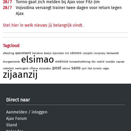
28/
7
Torino gaat zich melden bij Ajax voor Fitz-Jim
28/
7
Vojvodina vervangt trainer twee dagen voor return tegen
Ajax
Stel hier in welk nieuws jij belangrijk vindt.
Tagcloud
ajaxnetwerk
calimero
afwijking
bewijs
complot
barcelona
bijzonders
bril
conspiracy
denkwereld
elsimao
eredivisie
huiswerkoefening
doorgewinterde
lido
madrid
moeilijks
napraat
post
sano
nederland
neerbuigend
offense
olympiakos
redrum
spot
titel
torrents
vegen
zijaanzij
Direct naar
Aanmelden
/
inloggen
Ajax Forum
Stand