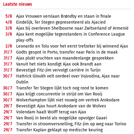
Laatste nieuws
5/
8
Ajax Vrouwen verslaan Brøndby en staan in finale
4/
8
Eindelijk, Ter Stegen gepresenteerd als Ajacied
3/
8
Ajax bij overleven Shelbourne naar Zwitserland of Armenië
3/
8
Ajax kent mogelijke tegenstanders in Conference League
play-offs
2/
8
Leonardo en Tolu voor het eerst trefzeker bij winnend Ajax
31/
7
Godts gespot in Porto, transfer naar Paris in de maak
31/
7
Ajax plukt vruchten van maandenlange gesprekken
31/
7
Vanuit het niets kondigt Ajax ook Brandt aan
31/
7
Bevestigd: Fitz-Jim vervolgt carrière in Turijn
30/
7
Hattrick Gloukh velt oordeel over Vojvodina, Ajax naar
Dublin
30/
7
Transfer Ter Stegen lijkt toch nog rond te komen
30/
7
Ajax krijgt concurrentie in strijd om Van Rooij
30/
7
Wolverhampton lijkt niet rouwig om vertrek Arokodare
29/
7
Bevestigd: Ajax huurt Arokodare van de Wolves
29/
7
Volendam haalt Wolff terug van Ajax
29/
7
Van Rooij in beeld als mogelijke opvolger Gaaei
29/
7
Transfer in stroomversnelling, Fitz-Jim op weg naar Torino
29/
7
Transfer Kaplan geklapt op medische keuring