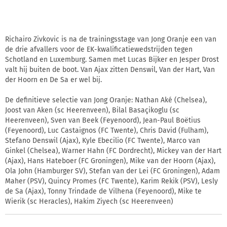
Richairo Zivkovic is na de trainingsstage van Jong Oranje een van
de drie afvallers voor de EK-kwalificatiewedstrijden tegen
Schotland en Luxemburg. Samen met Lucas Bijker en Jesper Drost
valt hij buiten de boot. Van Ajax zitten Denswil, Van der Hart, Van
der Hoorn en De Sa er wel bij.
De definitieve selectie van Jong Oranje: Nathan Aké (Chelsea),
Joost van Aken (sc Heerenveen), Bilal Basaçikoglu (sc
Heerenveen), Sven van Beek (Feyenoord), Jean-Paul Boëtius
(Feyenoord), Luc Castaignos (FC Twente), Chris David (Fulham),
Stefano Denswil (Ajax), Kyle Ebecilio (FC Twente), Marco van
Ginkel (Chelsea), Warner Hahn (FC Dordrecht), Mickey van der Hart
(Ajax), Hans Hateboer (FC Groningen), Mike van der Hoorn (Ajax),
Ola John (Hamburger SV), Stefan van der Lei (FC Groningen), Adam
Maher (PSV), Quincy Promes (FC Twente), Karim Rekik (PSV), Lesly
de Sa (Ajax), Tonny Trindade de Vilhena (Feyenoord), Mike te
Wierik (sc Heracles), Hakim Ziyech (sc Heerenveen)