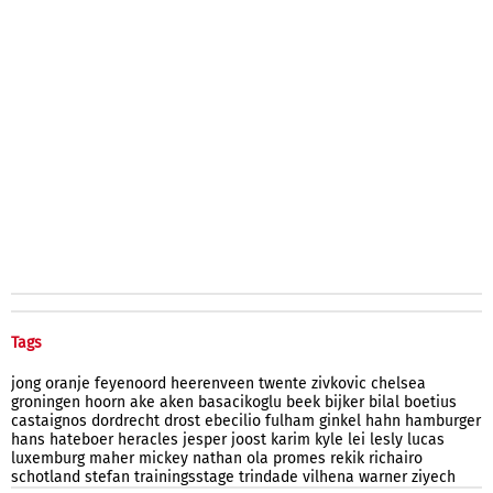
Tags
jong
oranje
feyenoord
heerenveen
twente
zivkovic
chelsea
groningen
hoorn
ake
aken
basacikoglu
beek
bijker
bilal
boetius
castaignos
dordrecht
drost
ebecilio
fulham
ginkel
hahn
hamburger
hans
hateboer
heracles
jesper
joost
karim
kyle
lei
lesly
lucas
luxemburg
maher
mickey
nathan
ola
promes
rekik
richairo
schotland
stefan
trainingsstage
trindade
vilhena
warner
ziyech