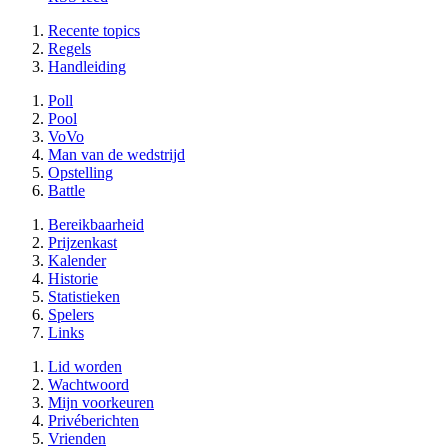
Recente topics
Regels
Handleiding
Poll
Pool
VoVo
Man van de wedstrijd
Opstelling
Battle
Bereikbaarheid
Prijzenkast
Kalender
Historie
Statistieken
Spelers
Links
Lid worden
Wachtwoord
Mijn voorkeuren
Privéberichten
Vrienden