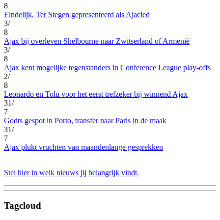
8
Eindelijk, Ter Stegen gepresenteerd als Ajacied
3/
8
Ajax bij overleven Shelbourne naar Zwitserland of Armenië
3/
8
Ajax kent mogelijke tegenstanders in Conference League play-offs
2/
8
Leonardo en Tolu voor het eerst trefzeker bij winnend Ajax
31/
7
Godts gespot in Porto, transfer naar Paris in de maak
31/
7
Ajax plukt vruchten van maandenlange gesprekken
Stel hier in welk nieuws jij belangrijk vindt.
Tagcloud