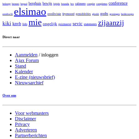
conference
berghuis
bewijs
calimero
beknopt
bemoei
bepaal
bijtijds
bounida
bro
complot
complotten
elsimao
godts
eredivisie
feyenoord
gemiddeldes
eendracht
gloukh
groningen
heideroosjes
mie
zijaanzij
kiki
sevic
knvb
ongelijk
lido
statements
quizmaster
Direct naar
Aanmelden
/
inloggen
Ajax Forum
Stand
Kalender
E-zine (nieuwsbrief)
Nieuwsarchief
Over ons
Voor webmasters
Disclaimer
Privacy
Adverteren
Partnerberichten