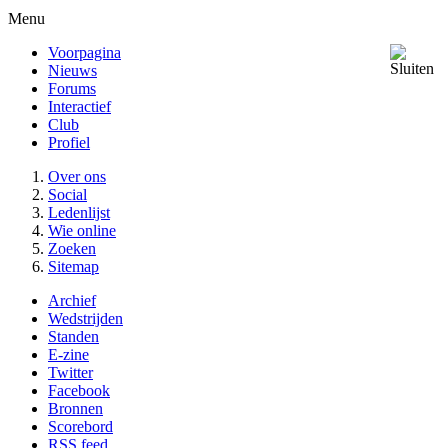
Menu
Voorpagina
Nieuws
Forums
Interactief
Club
Profiel
Over ons
Social
Ledenlijst
Wie online
Zoeken
Sitemap
Archief
Wedstrijden
Standen
E-zine
Twitter
Facebook
Bronnen
Scorebord
RSS feed