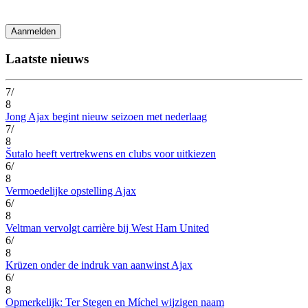
Laatste nieuws
7/
8
Jong Ajax begint nieuw seizoen met nederlaag
7/
8
Šutalo heeft vertrekwens en clubs voor uitkiezen
6/
8
Vermoedelijke opstelling Ajax
6/
8
Veltman vervolgt carrière bij West Ham United
6/
8
Krüzen onder de indruk van aanwinst Ajax
6/
8
Opmerkelijk: Ter Stegen en Míchel wijzigen naam