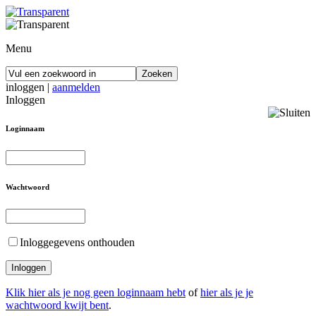
Menu
inloggen
|
aanmelden
Inloggen
Loginnaam
Wachtwoord
Inloggegevens onthouden
Klik hier als je nog geen loginnaam hebt
of
hier als je je
wachtwoord kwijt bent
.