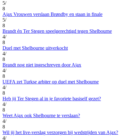
5/
8
Ajax Vrouwen verslaan Brøndby en staan in finale
5/
8
Brandt én Ter Stegen speelgerechtigd tegen Shelbourne
4/
8
Duel met Shelbourne uitverkocht
4/
8
Brandt nog niet ingeschreven door Ajax
4/
8
UEFA zet Turkse arbiter op duel met Shelbourne
4/
8
Heb jij Ter Stegen al in je favoriete basiself gezet?
4/
8
Weet Ajax ook Shelbourne te verslaan?
4/
8
Wil jij het live-verslag verzorgen bij wedstrijden van Ajax?
4/