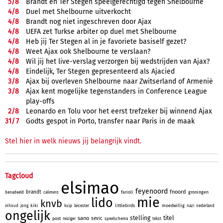
5/
8
Brandt én Ter Stegen speelgerechtigd tegen Shelbourne
4/
8
Duel met Shelbourne uitverkocht
4/
8
Brandt nog niet ingeschreven door Ajax
4/
8
UEFA zet Turkse arbiter op duel met Shelbourne
4/
8
Heb jij Ter Stegen al in je favoriete basiself gezet?
4/
8
Weet Ajax ook Shelbourne te verslaan?
4/
8
Wil jij het live-verslag verzorgen bij wedstrijden van Ajax?
4/
8
Eindelijk, Ter Stegen gepresenteerd als Ajacied
3/
8
Ajax bij overleven Shelbourne naar Zwitserland of Armenië
3/
8
Ajax kent mogelijke tegenstanders in Conference League
play-offs
2/
8
Leonardo en Tolu voor het eerst trefzeker bij winnend Ajax
31/
7
Godts gespot in Porto, transfer naar Paris in de maak
Stel hier in welk nieuws jij belangrijk vindt.
Tagcloud
elsimao
feyenoord
fnoord
brandt
farioli
groningen
benadeeld
calimero
mie
lido
knvb
kiki
littlebirds
moedwillig
inhoud
jong
kuip
leicester
nazi
nederland
ongelijk
stelling
titel
sano
sevic
post
reiziger
speelschema
tekst