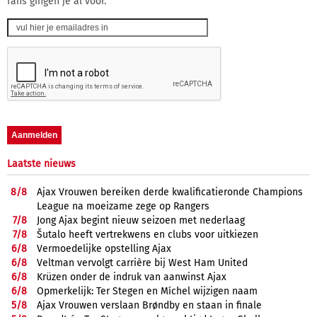
fans gingen je al voor.
Laatste nieuws
8/
8
Ajax Vrouwen bereiken derde kwalificatieronde Champions
League na moeizame zege op Rangers
7/
8
Jong Ajax begint nieuw seizoen met nederlaag
7/
8
Šutalo heeft vertrekwens en clubs voor uitkiezen
6/
8
Vermoedelijke opstelling Ajax
6/
8
Veltman vervolgt carrière bij West Ham United
6/
8
Krüzen onder de indruk van aanwinst Ajax
6/
8
Opmerkelijk: Ter Stegen en Míchel wijzigen naam
5/
8
Ajax Vrouwen verslaan Brøndby en staan in finale