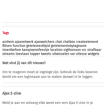
Tags
arnhem
ajaxnetwerk
ajaxwatchers
chat
chatbox
createelement
flitsen
function
getelementbyid
getelementsbytagname
insertbefore
kampioensfeestje
location
sigthorsson
src
strafbaar
streams
toestaan
topper
tweets
uitwisselen
var
vitesse
widgets
Wat vind jij van dit nieuws?
Om te reageren moet je ingelogd zijn. Gebruik de links bovenin
beeld om een loginnaam aan te maken danwel in te loggen.
Ajax E-zine
Meld je aan en ontvang elke week een vers Ajax E-zine in je