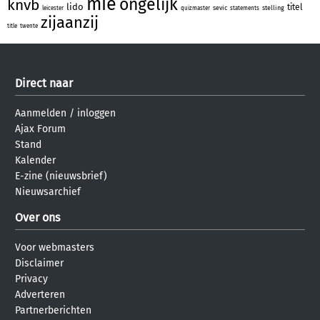
mie
ongelijk
knvb
lido
titel
sevic
stelling
leicester
quizmaster
statements
zijaanzij
title
twente
Direct naar
Aanmelden
/
inloggen
Ajax Forum
Stand
Kalender
E-zine (nieuwsbrief)
Nieuwsarchief
Over ons
Voor webmasters
Disclaimer
Privacy
Adverteren
Partnerberichten