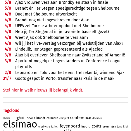
5/
8
Ajax Vrouwen verslaan Brøndby en staan in finale
5/
8
Brandt én Ter Stegen speelgerechtigd tegen Shelbourne
4/
8
Duel met Shelbourne uitverkocht
4/
8
Brandt nog niet ingeschreven door Ajax
4/
8
UEFA zet Turkse arbiter op duel met Shelbourne
4/
8
Heb jij Ter Stegen al in je favoriete basiself gezet?
4/
8
Weet Ajax ook Shelbourne te verslaan?
4/
8
Wil jij het live-verslag verzorgen bij wedstrijden van Ajax?
4/
8
Eindelijk, Ter Stegen gepresenteerd als Ajacied
3/
8
Ajax bij overleven Shelbourne naar Zwitserland of Armenië
3/
8
Ajax kent mogelijke tegenstanders in Conference League
play-offs
2/
8
Leonardo en Tolu voor het eerst trefzeker bij winnend Ajax
31/
7
Godts gespot in Porto, transfer naar Paris in de maak
Stel hier in welk nieuws jij belangrijk vindt.
Tagcloud
conference
berghuis
bewijs
brandt
calimero
complot
alvarez
driehoek
elsimao
feyenoord
godts
fnoord
groningen
eredivisie
farioli
kiki
jong