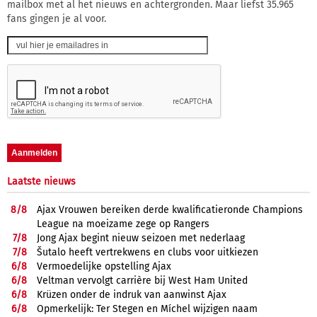
mailbox met al het nieuws en achtergronden. Maar liefst 35.965
fans gingen je al voor.
Laatste nieuws
8/
8
Ajax Vrouwen bereiken derde kwalificatieronde Champions
League na moeizame zege op Rangers
7/
8
Jong Ajax begint nieuw seizoen met nederlaag
7/
8
Šutalo heeft vertrekwens en clubs voor uitkiezen
6/
8
Vermoedelijke opstelling Ajax
6/
8
Veltman vervolgt carrière bij West Ham United
6/
8
Krüzen onder de indruk van aanwinst Ajax
6/
8
Opmerkelijk: Ter Stegen en Míchel wijzigen naam