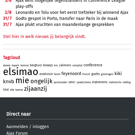
3/
8
Ajax kent mogelijke tegenstanders in Conference League
play-offs
2/
8
Leonardo en Tolu voor het eerst trefzeker bij winnend Ajax
31/
7
Godts gespot in Porto, transfer naar Paris in de maak
31/
7
Ajax plukt vruchten van maandenlange gesprekken
Stel hier in welk nieuws jij belangrijk vindt.
Tagcloud
conference
bewijs
berghuis
calimero
complot
alvarez
bayern
bemoei
bro
elsimao
kiki
feyenoord
godts
eredivisie
groningen
farioli
fnoord
mie
ongelijk
knvb
sevic
statements
quizmaster
speelschema
statistische
stelling
zijaanzij
titel
title
twente
Direct naar
Aanmelden
/
inloggen
Ajax Forum