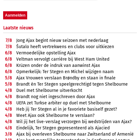
Laatste nieuws
7/
8
Jong Ajax begint nieuw seizoen met nederlaag
7/
8
Šutalo heeft vertrekwens en clubs voor uitkiezen
6/
8
Vermoedelijke opstelling Ajax
6/
8
Veltman vervolgt carrière bij West Ham United
6/
8
Krüzen onder de indruk van aanwinst Ajax
6/
8
Opmerkelijk: Ter Stegen en Míchel wijzigen naam
5/
8
Ajax Vrouwen verslaan Brøndby en staan in finale
5/
8
Brandt én Ter Stegen speelgerechtigd tegen Shelbourne
4/
8
Duel met Shelbourne uitverkocht
4/
8
Brandt nog niet ingeschreven door Ajax
4/
8
UEFA zet Turkse arbiter op duel met Shelbourne
4/
8
Heb jij Ter Stegen al in je favoriete basiself gezet?
4/
8
Weet Ajax ook Shelbourne te verslaan?
4/
8
Wil jij het live-verslag verzorgen bij wedstrijden van Ajax?
4/
8
Eindelijk, Ter Stegen gepresenteerd als Ajacied
3/
8
Ajax bij overleven Shelbourne naar Zwitserland of Armenië