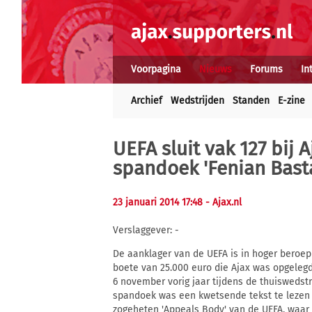
Voorpagina
Nieuws
Forums
In
Archief
Wedstrijden
Standen
E-zine
UEFA sluit vak 127 bij 
spandoek 'Fenian Bast
23 januari 2014 17:48
- Ajax.nl
Verslaggever: -
De aanklager van de UEFA is in hoger beroep
boete van 25.000 euro die Ajax was opgeleg
6 november vorig jaar tijdens de thuiswedstr
spandoek was een kwetsende tekst te lezen r
zogeheten 'Appeals Body' van de UEFA, waar h