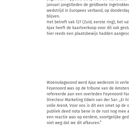
januari jongstleden de geldboete ingetrokken
wedstrijd in Europees verband, op donderdag 
blijven.
Het betreft vak 127 (Zuid, eerste ring), het
Ajax heeft de kaartverkoop voor dit vak ges
hier reeds een plaatsbewijs hadden aangesc
Woensdagavond werd Ajax wederom in verleg
Feyenoord was op de tribune van de Amsterd
refereerde aan een overleden Feyenoord-fan.
Directeur Marketing Edwin van der Sar: ,,Er 
volle ArenA. Voor ons is dit een smet op de 
publiek deed nota bene in de rust nog mee aa
een reactie was op eerdere, soortgelijke g
niet weg dat we dit afkeuren.”