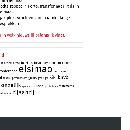
innend Ajax
odts gespot in Porto, transfer naar Paris in
e maak
jax plukt vruchten van maandenlange
esprekken
r in welk nieuws jij belangrijk vindt.
ud
bewijs
berghuis
calimero
complot
opt
bemoei
bepaal
bro
elsimao
conference
eredivisie
knvb
kiki
rd
godts
gemiddeldes
fnoord
groningen
ongelijk
sevic
statements
quizmaster
speelschema
zijaanzij
itel
twente