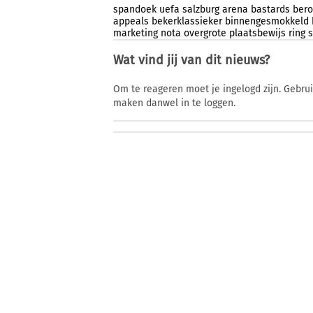
spandoek
uefa
salzburg
arena
bastards
ber
appeals
bekerklassieker
binnengesmokkeld
marketing
nota
overgrote
plaatsbewijs
ring
s
Wat vind jij van dit nieuws?
Om te reageren moet je ingelogd zijn. Gebru
maken danwel in te loggen.