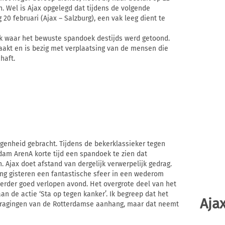
. Wel is Ajax opgelegd dat tijdens de volgende
20 februari (Ajax – Salzburg), een vak leeg dient te
 vak waar het bewuste spandoek destijds werd getoond.
taakt en is bezig met verplaatsing van de mensen die
haft.
enheid gebracht. Tijdens de bekerklassieker tegen
am ArenA korte tijd een spandoek te zien dat
 Ajax doet afstand van dergelijk verwerpelijk gedrag.
hing gisteren een fantastische sfeer in een wederom
verder goed verlopen avond. Het overgrote deel van het
n de actie ‘Sta op tegen kanker’. Ik begreep dat het
Ajax
edragingen van de Rotterdamse aanhang, maar dat neemt