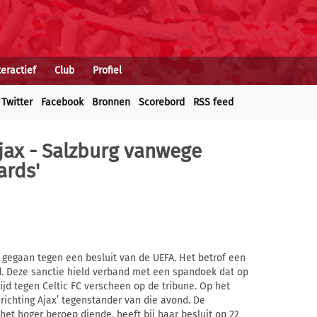
teractief
Club
Profiel
Twitter
Facebook
Bronnen
Scorebord
RSS feed
Ajax - Salzburg vanwege
ards'
 gegaan tegen een besluit van de UEFA. Het betrof een
d. Deze sanctie hield verband met een spandoek dat op
ijd tegen Celtic FC verscheen op de tribune. Op het
ichting Ajax’ tegenstander van die avond. De
et hoger beroep diende, heeft bij haar besluit op 22