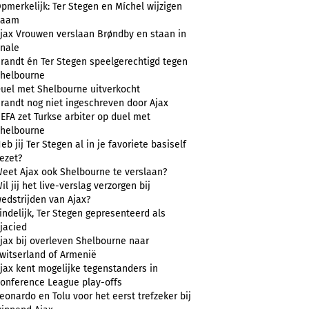
pmerkelijk: Ter Stegen en Míchel wijzigen
naam
jax Vrouwen verslaan Brøndby en staan in
inale
randt én Ter Stegen speelgerechtigd tegen
helbourne
uel met Shelbourne uitverkocht
randt nog niet ingeschreven door Ajax
EFA zet Turkse arbiter op duel met
helbourne
eb jij Ter Stegen al in je favoriete basiself
ezet?
eet Ajax ook Shelbourne te verslaan?
il jij het live-verslag verzorgen bij
edstrijden van Ajax?
indelijk, Ter Stegen gepresenteerd als
jacied
jax bij overleven Shelbourne naar
witserland of Armenië
jax kent mogelijke tegenstanders in
onference League play-offs
eonardo en Tolu voor het eerst trefzeker bij