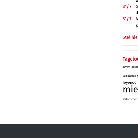
w
31/
7
G
d
31/
7
A
g
Stel hie
Tagclo
bayern
bekn
complotten
feyenoo
mie
statistische
t