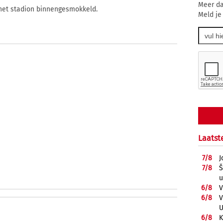
Meer da
het stadion binnengesmokkeld.
Meld je
Laatst
7/
8
J
7/
8
Š
u
6/
8
V
6/
8
V
U
6/
8
K