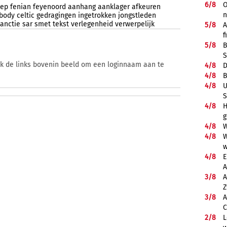
6/
8
O
oep
fenian
feyenoord
aanhang
aanklager
afkeuren
body
celtic
gedragingen
ingetrokken
jongstleden
anctie
sar
smet
tekst
verlegenheid
verwerpelijk
5/
8
A
f
5/
8
B
S
ik de links bovenin beeld om een loginnaam aan te
4/
8
D
4/
8
B
4/
8
U
S
4/
8
H
g
4/
8
W
4/
8
W
w
4/
8
E
A
3/
8
A
Z
3/
8
A
C
2/
8
L