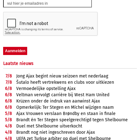
Laatste nieuws
7/
8
Jong Ajax begint nieuw seizoen met nederlaag
7/
8
Šutalo heeft vertrekwens en clubs voor uitkiezen
6/
8
Vermoedelijke opstelling Ajax
6/
8
Veltman vervolgt carrière bij West Ham United
6/
8
Krüzen onder de indruk van aanwinst Ajax
6/
8
Opmerkelijk: Ter Stegen en Míchel wijzigen naam
5/
8
Ajax Vrouwen verslaan Brøndby en staan in finale
5/
8
Brandt én Ter Stegen speelgerechtigd tegen Shelbourne
4/
8
Duel met Shelbourne uitverkocht
4/
8
Brandt nog niet ingeschreven door Ajax
4/
8
UEFA zet Turkse arbiter op duel met Shelbourne