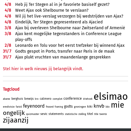
4/
8
Heb jij Ter Stegen al in je favoriete basiself gezet?
4/
8
Weet Ajax ook Shelbourne te verslaan?
4/
8
Wil jij het live-verslag verzorgen bij wedstrijden van Ajax?
4/
8
Eindelijk, Ter Stegen gepresenteerd als Ajacied
3/
8
Ajax bij overleven Shelbourne naar Zwitserland of Armenië
3/
8
Ajax kent mogelijke tegenstanders in Conference League
play-offs
2/
8
Leonardo en Tolu voor het eerst trefzeker bij winnend Ajax
31/
7
Godts gespot in Porto, transfer naar Paris in de maak
31/
7
Ajax plukt vruchten van maandenlange gesprekken
Stel hier in welk nieuws jij belangrijk vindt.
Tagcloud
elsimao
conference
bewijs
berghuis
calimero
complot
alvarez
bro
driehoek
mie
knvb
feyenoord
godts
kiki
eredivisie
fnoord
groningen
farioli
framing
lido
ongelijk
sevic
titel
statements
quizmaster
statistische
stelling
title
twente
zijaanzij