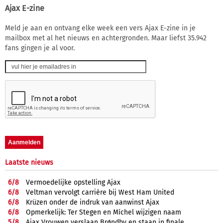
Ajax E-zine
Meld je aan en ontvang elke week een vers Ajax E-zine in je
mailbox met al het nieuws en achtergronden. Maar liefst 35.942
fans gingen je al voor.
Laatste nieuws
6/
8
Vermoedelijke opstelling Ajax
6/
8
Veltman vervolgt carrière bij West Ham United
6/
8
Krüzen onder de indruk van aanwinst Ajax
6/
8
Opmerkelijk: Ter Stegen en Míchel wijzigen naam
5/
8
Ajax Vrouwen verslaan Brøndby en staan in finale