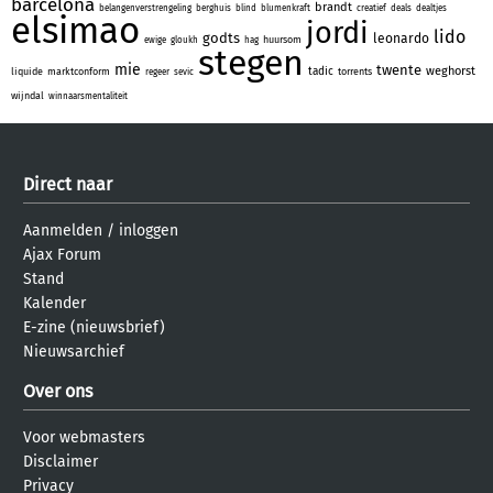
barcelona
brandt
belangenverstrengeling
berghuis
blind
blumenkraft
creatief
deals
dealtjes
elsimao
jordi
lido
godts
leonardo
huursom
ewige
gloukh
hag
stegen
mie
twente
weghorst
tadic
liquide
marktconform
torrents
regeer
sevic
wijndal
winnaarsmentaliteit
Direct naar
Aanmelden
/
inloggen
Ajax Forum
Stand
Kalender
E-zine (nieuwsbrief)
Nieuwsarchief
Over ons
Voor webmasters
Disclaimer
Privacy