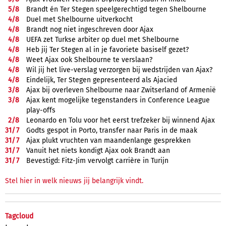
5/
8
Brandt én Ter Stegen speelgerechtigd tegen Shelbourne
4/
8
Duel met Shelbourne uitverkocht
4/
8
Brandt nog niet ingeschreven door Ajax
4/
8
UEFA zet Turkse arbiter op duel met Shelbourne
4/
8
Heb jij Ter Stegen al in je favoriete basiself gezet?
4/
8
Weet Ajax ook Shelbourne te verslaan?
4/
8
Wil jij het live-verslag verzorgen bij wedstrijden van Ajax?
4/
8
Eindelijk, Ter Stegen gepresenteerd als Ajacied
3/
8
Ajax bij overleven Shelbourne naar Zwitserland of Armenië
3/
8
Ajax kent mogelijke tegenstanders in Conference League
play-offs
2/
8
Leonardo en Tolu voor het eerst trefzeker bij winnend Ajax
31/
7
Godts gespot in Porto, transfer naar Paris in de maak
31/
7
Ajax plukt vruchten van maandenlange gesprekken
31/
7
Vanuit het niets kondigt Ajax ook Brandt aan
31/
7
Bevestigd: Fitz-Jim vervolgt carrière in Turijn
Stel hier in welk nieuws jij belangrijk vindt.
Tagcloud