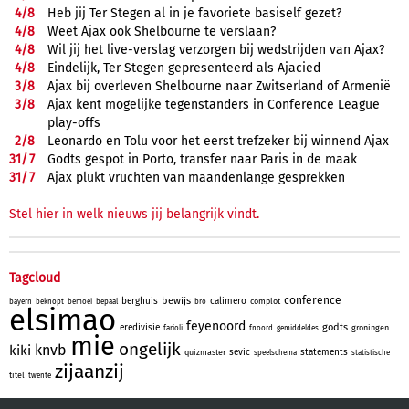
4/
8
Heb jij Ter Stegen al in je favoriete basiself gezet?
4/
8
Weet Ajax ook Shelbourne te verslaan?
4/
8
Wil jij het live-verslag verzorgen bij wedstrijden van Ajax?
4/
8
Eindelijk, Ter Stegen gepresenteerd als Ajacied
3/
8
Ajax bij overleven Shelbourne naar Zwitserland of Armenië
3/
8
Ajax kent mogelijke tegenstanders in Conference League
play-offs
2/
8
Leonardo en Tolu voor het eerst trefzeker bij winnend Ajax
31/
7
Godts gespot in Porto, transfer naar Paris in de maak
31/
7
Ajax plukt vruchten van maandenlange gesprekken
Stel hier in welk nieuws jij belangrijk vindt.
Tagcloud
conference
bewijs
berghuis
calimero
complot
bayern
beknopt
bemoei
bepaal
bro
elsimao
feyenoord
godts
eredivisie
groningen
farioli
fnoord
gemiddeldes
mie
ongelijk
knvb
kiki
sevic
statements
quizmaster
speelschema
statistische
zijaanzij
titel
twente