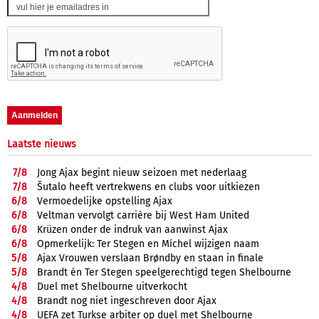
Laatste nieuws
7/
8
Jong Ajax begint nieuw seizoen met nederlaag
7/
8
Šutalo heeft vertrekwens en clubs voor uitkiezen
6/
8
Vermoedelijke opstelling Ajax
6/
8
Veltman vervolgt carrière bij West Ham United
6/
8
Krüzen onder de indruk van aanwinst Ajax
6/
8
Opmerkelijk: Ter Stegen en Míchel wijzigen naam
5/
8
Ajax Vrouwen verslaan Brøndby en staan in finale
5/
8
Brandt én Ter Stegen speelgerechtigd tegen Shelbourne
4/
8
Duel met Shelbourne uitverkocht
4/
8
Brandt nog niet ingeschreven door Ajax
4/
8
UEFA zet Turkse arbiter op duel met Shelbourne