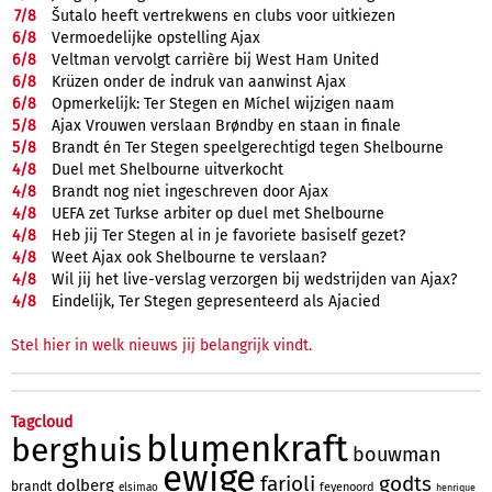
7/
8
Šutalo heeft vertrekwens en clubs voor uitkiezen
6/
8
Vermoedelijke opstelling Ajax
6/
8
Veltman vervolgt carrière bij West Ham United
6/
8
Krüzen onder de indruk van aanwinst Ajax
6/
8
Opmerkelijk: Ter Stegen en Míchel wijzigen naam
5/
8
Ajax Vrouwen verslaan Brøndby en staan in finale
5/
8
Brandt én Ter Stegen speelgerechtigd tegen Shelbourne
4/
8
Duel met Shelbourne uitverkocht
4/
8
Brandt nog niet ingeschreven door Ajax
4/
8
UEFA zet Turkse arbiter op duel met Shelbourne
4/
8
Heb jij Ter Stegen al in je favoriete basiself gezet?
4/
8
Weet Ajax ook Shelbourne te verslaan?
4/
8
Wil jij het live-verslag verzorgen bij wedstrijden van Ajax?
4/
8
Eindelijk, Ter Stegen gepresenteerd als Ajacied
Stel hier in welk nieuws jij belangrijk vindt.
Tagcloud
blumenkraft
berghuis
bouwman
ewige
farioli
godts
dolberg
brandt
feyenoord
elsimao
henrique