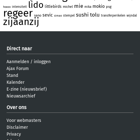
lido
mie
mokio
littlebirds
michel
psg
intensiteit
mika
hoezo
regeer
sushi
tolu
sevic
sano
stempel
transferperikelen
wijndal
simao
zijaanzij
Direct naar
Aanmelden
/
inloggen
Ajax Forum
Stand
Kalender
E-zine (nieuwsbrief)
Nieuwsarchief
Over ons
Voor webmasters
Disclaimer
Privacy