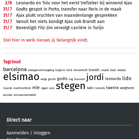
2/
8
Leonardo en Tolu voor het eerst trefzeker bij winnend Ajax
31/
7
Godts gespot in Porto, transfer naar Paris in de maak
31/
7
Ajax plukt vruchten van maandenlange gesprekken
31/
7
Vanuit het niets kondigt Ajax ook Brandt aan
31/
7
Bevestigd: Fitz-Jim vervolgt carrière in Turijn
Stel hier in welk nieuws jij belangrijk vindt.
Tagcloud
barcelona
brandt
belangenverstrengeling
berghuis
blind
blumenkraft
creatief
deals
dealtjes
elsimao
jordi
lido
godts
leonardo
huursom
ewige
gloukh
hag
stegen
mie
twente
weghorst
tadic
liquide
marktconform
torrents
regeer
sevic
wijndal
winnaarsmentaliteit
Direct naar
Aanmelden
/
inloggen