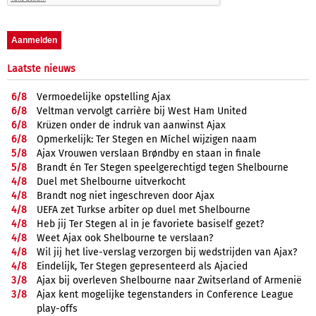
Laatste nieuws
6/
8
Vermoedelijke opstelling Ajax
6/
8
Veltman vervolgt carrière bij West Ham United
6/
8
Krüzen onder de indruk van aanwinst Ajax
6/
8
Opmerkelijk: Ter Stegen en Míchel wijzigen naam
5/
8
Ajax Vrouwen verslaan Brøndby en staan in finale
5/
8
Brandt én Ter Stegen speelgerechtigd tegen Shelbourne
4/
8
Duel met Shelbourne uitverkocht
4/
8
Brandt nog niet ingeschreven door Ajax
4/
8
UEFA zet Turkse arbiter op duel met Shelbourne
4/
8
Heb jij Ter Stegen al in je favoriete basiself gezet?
4/
8
Weet Ajax ook Shelbourne te verslaan?
4/
8
Wil jij het live-verslag verzorgen bij wedstrijden van Ajax?
4/
8
Eindelijk, Ter Stegen gepresenteerd als Ajacied
3/
8
Ajax bij overleven Shelbourne naar Zwitserland of Armenië
3/
8
Ajax kent mogelijke tegenstanders in Conference League
play-offs