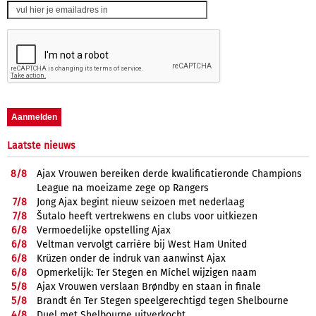
Laatste nieuws
8/
8
Ajax Vrouwen bereiken derde kwalificatieronde Champions
League na moeizame zege op Rangers
7/
8
Jong Ajax begint nieuw seizoen met nederlaag
7/
8
Šutalo heeft vertrekwens en clubs voor uitkiezen
6/
8
Vermoedelijke opstelling Ajax
6/
8
Veltman vervolgt carrière bij West Ham United
6/
8
Krüzen onder de indruk van aanwinst Ajax
6/
8
Opmerkelijk: Ter Stegen en Míchel wijzigen naam
5/
8
Ajax Vrouwen verslaan Brøndby en staan in finale
5/
8
Brandt én Ter Stegen speelgerechtigd tegen Shelbourne
4/
8
Duel met Shelbourne uitverkocht