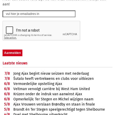
aan!
Laatste nieuws
7/
8
Jong Ajax begint nieuw seizoen met nederlaag
7/
8
Šutalo heeft vertrekwens en clubs voor uitkiezen
6/
8
Vermoedelijke opstelling Ajax
6/
8
Veltman vervolgt carrière bij West Ham United
6/
8
Krüzen onder de indruk van aanwinst Ajax
6/
8
Opmerkelijk: Ter Stegen en Míchel wijzigen naam
5/
8
Ajax Vrouwen verslaan Brøndby en staan in finale
5/
8
Brandt én Ter Stegen speelgerechtigd tegen Shelbourne
4/
8
Duel met Shelbourne uitverkocht