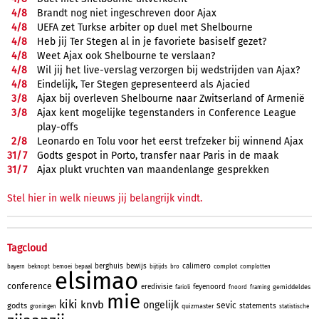
4/
8
Brandt nog niet ingeschreven door Ajax
4/
8
UEFA zet Turkse arbiter op duel met Shelbourne
4/
8
Heb jij Ter Stegen al in je favoriete basiself gezet?
4/
8
Weet Ajax ook Shelbourne te verslaan?
4/
8
Wil jij het live-verslag verzorgen bij wedstrijden van Ajax?
4/
8
Eindelijk, Ter Stegen gepresenteerd als Ajacied
3/
8
Ajax bij overleven Shelbourne naar Zwitserland of Armenië
3/
8
Ajax kent mogelijke tegenstanders in Conference League
play-offs
2/
8
Leonardo en Tolu voor het eerst trefzeker bij winnend Ajax
31/
7
Godts gespot in Porto, transfer naar Paris in de maak
31/
7
Ajax plukt vruchten van maandenlange gesprekken
Stel hier in welk nieuws jij belangrijk vindt.
Tagcloud
berghuis
bewijs
calimero
complot
bayern
beknopt
bemoei
bepaal
bijtijds
bro
complotten
elsimao
conference
eredivisie
feyenoord
gemiddeldes
farioli
fnoord
framing
mie
kiki
knvb
ongelijk
sevic
godts
statements
quizmaster
groningen
statistische