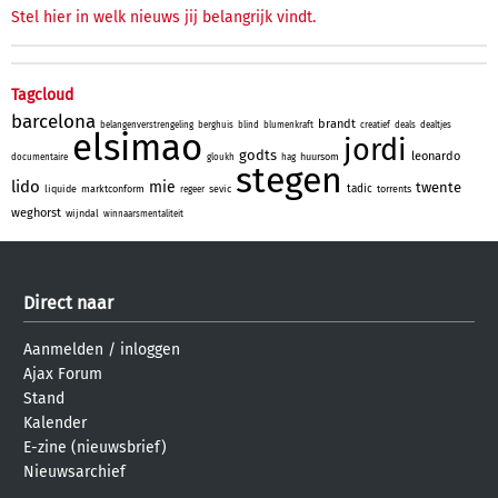
Stel hier in welk nieuws jij belangrijk vindt.
Tagcloud
barcelona
brandt
belangenverstrengeling
berghuis
blind
blumenkraft
creatief
deals
dealtjes
elsimao
jordi
godts
leonardo
huursom
documentaire
gloukh
hag
stegen
lido
mie
twente
tadic
liquide
marktconform
sevic
torrents
regeer
weghorst
wijndal
winnaarsmentaliteit
Direct naar
Aanmelden
/
inloggen
Ajax Forum
Stand
Kalender
E-zine (nieuwsbrief)
Nieuwsarchief