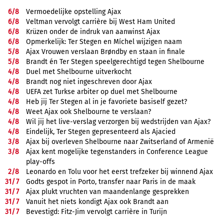
6/
8
Vermoedelijke opstelling Ajax
6/
8
Veltman vervolgt carrière bij West Ham United
6/
8
Krüzen onder de indruk van aanwinst Ajax
6/
8
Opmerkelijk: Ter Stegen en Míchel wijzigen naam
5/
8
Ajax Vrouwen verslaan Brøndby en staan in finale
5/
8
Brandt én Ter Stegen speelgerechtigd tegen Shelbourne
4/
8
Duel met Shelbourne uitverkocht
4/
8
Brandt nog niet ingeschreven door Ajax
4/
8
UEFA zet Turkse arbiter op duel met Shelbourne
4/
8
Heb jij Ter Stegen al in je favoriete basiself gezet?
4/
8
Weet Ajax ook Shelbourne te verslaan?
4/
8
Wil jij het live-verslag verzorgen bij wedstrijden van Ajax?
4/
8
Eindelijk, Ter Stegen gepresenteerd als Ajacied
3/
8
Ajax bij overleven Shelbourne naar Zwitserland of Armenië
3/
8
Ajax kent mogelijke tegenstanders in Conference League
play-offs
2/
8
Leonardo en Tolu voor het eerst trefzeker bij winnend Ajax
31/
7
Godts gespot in Porto, transfer naar Paris in de maak
31/
7
Ajax plukt vruchten van maandenlange gesprekken
31/
7
Vanuit het niets kondigt Ajax ook Brandt aan
31/
7
Bevestigd: Fitz-Jim vervolgt carrière in Turijn