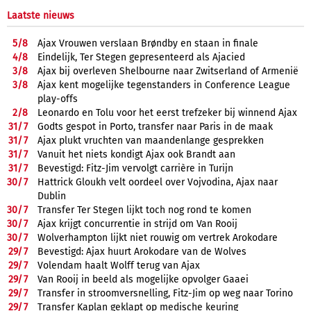
Laatste nieuws
5/
8
Ajax Vrouwen verslaan Brøndby en staan in finale
4/
8
Eindelijk, Ter Stegen gepresenteerd als Ajacied
3/
8
Ajax bij overleven Shelbourne naar Zwitserland of Armenië
3/
8
Ajax kent mogelijke tegenstanders in Conference League
play-offs
2/
8
Leonardo en Tolu voor het eerst trefzeker bij winnend Ajax
31/
7
Godts gespot in Porto, transfer naar Paris in de maak
31/
7
Ajax plukt vruchten van maandenlange gesprekken
31/
7
Vanuit het niets kondigt Ajax ook Brandt aan
31/
7
Bevestigd: Fitz-Jim vervolgt carrière in Turijn
30/
7
Hattrick Gloukh velt oordeel over Vojvodina, Ajax naar
Dublin
30/
7
Transfer Ter Stegen lijkt toch nog rond te komen
30/
7
Ajax krijgt concurrentie in strijd om Van Rooij
30/
7
Wolverhampton lijkt niet rouwig om vertrek Arokodare
29/
7
Bevestigd: Ajax huurt Arokodare van de Wolves
29/
7
Volendam haalt Wolff terug van Ajax
29/
7
Van Rooij in beeld als mogelijke opvolger Gaaei
29/
7
Transfer in stroomversnelling, Fitz-Jim op weg naar Torino
29/
7
Transfer Kaplan geklapt op medische keuring