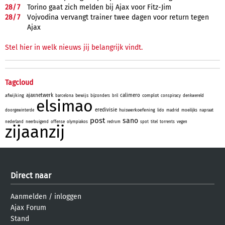
28/
7
Torino gaat zich melden bij Ajax voor Fitz-Jim
28/
7
Vojvodina vervangt trainer twee dagen voor return tegen
Ajax
Stel hier in welk nieuws jij belangrijk vindt.
Tagcloud
ajaxnetwerk
calimero
afwijking
bewijs
complot
barcelona
bijzonders
bril
conspiracy
denkwereld
elsimao
eredivisie
huiswerkoefening
doorgewinterde
lido
madrid
moeilijks
napraat
post
sano
nederland
neerbuigend
offense
olympiakos
redrum
spot
titel
torrents
vegen
zijaanzij
Direct naar
Aanmelden
/
inloggen
Ajax Forum
Stand