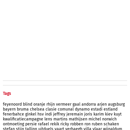
Tags
feyenoord
blind
oranje
rhijn
vermeer
gaal
andorra
arjen
augsburg
bayern
bruma
chelsea
clasie
comunal
dynamo
estadi
estland
fenerbahce
ginkel
hsv
indi
jeffrey
jeremain
joris
karim
kiev
kuyt
kwalificatiecampagne
lens
martins
mathijsen
michel
norwich
ontmoeting
persie
rafael
rekik
ricky
robben
ron
ruben
schaken
stefan
stijn
tallinn
uitduels
vaart
verhaegh
villa
vlaar
wijnaldum