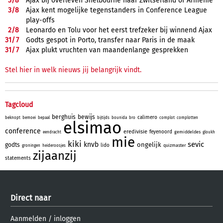
3/
8
Ajax bij overleven Shelbourne naar Zwitserland of Armenië
3/
8
Ajax kent mogelijke tegenstanders in Conference League
play-offs
2/
8
Leonardo en Tolu voor het eerst trefzeker bij winnend Ajax
31/
7
Godts gespot in Porto, transfer naar Paris in de maak
31/
7
Ajax plukt vruchten van maandenlange gesprekken
Stel hier in welk nieuws jij belangrijk vindt.
Tagcloud
berghuis
bewijs
calimero
beknopt
bemoei
bepaal
bijtijds
bounida
bro
complot
complotten
elsimao
conference
eredivisie
feyenoord
gemiddeldes
eendracht
gloukh
mie
kiki
sevic
knvb
ongelijk
godts
lido
quizmaster
groningen
heideroosjes
zijaanzij
statements
Direct naar
Aanmelden
/
inloggen