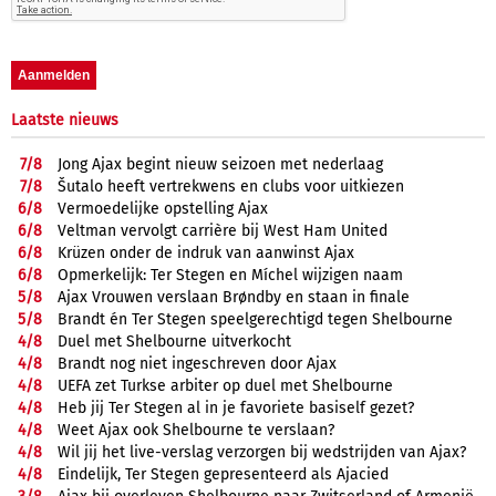
Laatste nieuws
7/
8
Jong Ajax begint nieuw seizoen met nederlaag
7/
8
Šutalo heeft vertrekwens en clubs voor uitkiezen
6/
8
Vermoedelijke opstelling Ajax
6/
8
Veltman vervolgt carrière bij West Ham United
6/
8
Krüzen onder de indruk van aanwinst Ajax
6/
8
Opmerkelijk: Ter Stegen en Míchel wijzigen naam
5/
8
Ajax Vrouwen verslaan Brøndby en staan in finale
5/
8
Brandt én Ter Stegen speelgerechtigd tegen Shelbourne
4/
8
Duel met Shelbourne uitverkocht
4/
8
Brandt nog niet ingeschreven door Ajax
4/
8
UEFA zet Turkse arbiter op duel met Shelbourne
4/
8
Heb jij Ter Stegen al in je favoriete basiself gezet?
4/
8
Weet Ajax ook Shelbourne te verslaan?
4/
8
Wil jij het live-verslag verzorgen bij wedstrijden van Ajax?
4/
8
Eindelijk, Ter Stegen gepresenteerd als Ajacied