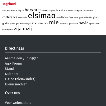
Tagcloud
berghuis
bounida
bewijs
beknopt
bemoei
bepaal
bijtijds
calimero
complot
complotten
elsimao
conference
eredivisie
gloukh
feyenoord
gemiddeldes
eendracht
mie
sevic
kiki
godts
lido
knvb
ongelijk
groningen
heideroosjes
quizmaster
speelschema
zijaanzij
statements
Direct naar
Aanmelden
/
inloggen
Ajax Forum
Stand
Kalender
E-zine (nieuwsbrief)
Nieuwsarchief
Over ons
Voor webmasters