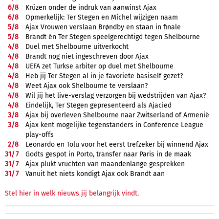
6/
8
Krüzen onder de indruk van aanwinst Ajax
6/
8
Opmerkelijk: Ter Stegen en Míchel wijzigen naam
5/
8
Ajax Vrouwen verslaan Brøndby en staan in finale
5/
8
Brandt én Ter Stegen speelgerechtigd tegen Shelbourne
4/
8
Duel met Shelbourne uitverkocht
4/
8
Brandt nog niet ingeschreven door Ajax
4/
8
UEFA zet Turkse arbiter op duel met Shelbourne
4/
8
Heb jij Ter Stegen al in je favoriete basiself gezet?
4/
8
Weet Ajax ook Shelbourne te verslaan?
4/
8
Wil jij het live-verslag verzorgen bij wedstrijden van Ajax?
4/
8
Eindelijk, Ter Stegen gepresenteerd als Ajacied
3/
8
Ajax bij overleven Shelbourne naar Zwitserland of Armenië
3/
8
Ajax kent mogelijke tegenstanders in Conference League
play-offs
2/
8
Leonardo en Tolu voor het eerst trefzeker bij winnend Ajax
31/
7
Godts gespot in Porto, transfer naar Paris in de maak
31/
7
Ajax plukt vruchten van maandenlange gesprekken
31/
7
Vanuit het niets kondigt Ajax ook Brandt aan
Stel hier in welk nieuws jij belangrijk vindt.