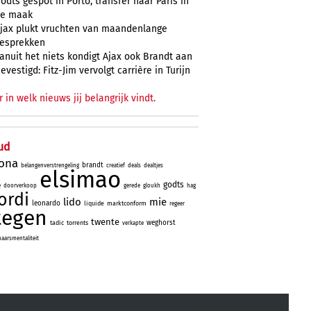
odts gespot in Porto, transfer naar Paris in
e maak
jax plukt vruchten van maandenlange
esprekken
anuit het niets kondigt Ajax ook Brandt aan
evestigd: Fitz-Jim vervolgt carrière in Turijn
r in welk nieuws jij belangrijk vindt.
ud
lona
brandt
belangenverstrengeling
creatief
deals
dealtjes
elsimao
godts
e
doorverkoop
gerede
gloukh
hag
ordi
lido
mie
leonardo
liquide
marktconform
regeer
tegen
twente
weghorst
tadic
torrents
verkapte
aarsmentaliteit