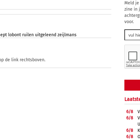
Meld je
zine in
achterg
voor.
eept
lobont
ruilen
uitgeleend
zeijlmans
op de link rechtsboven.
Laatst
6/
8
V
6/
8
V
U
6/
8
K
6/
8
O