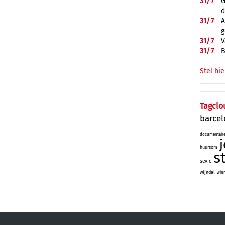
31/
7
G
d
31/
7
A
g
31/
7
V
31/
7
B
Stel hie
Tagclo
barce
documentair
j
huursom
s
sevic
wijndal
winn