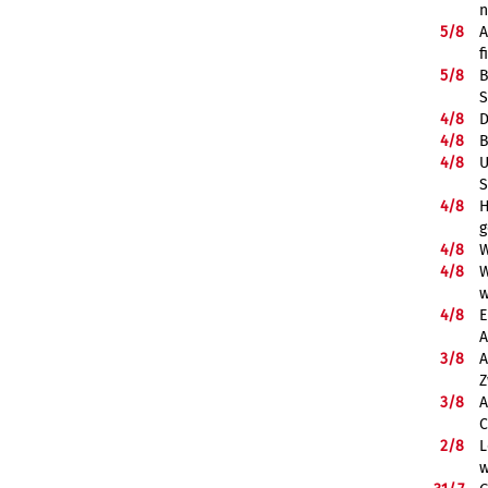
5/
8
A
f
5/
8
B
S
4/
8
D
4/
8
B
4/
8
U
S
4/
8
H
g
4/
8
W
4/
8
W
w
4/
8
E
A
3/
8
A
Z
3/
8
A
C
2/
8
L
w