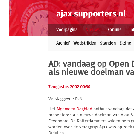
Voorpagina
Nieuws
Forums
In
Archief
Wedstrijden
Standen
E-zine
AD: vandaag op Open 
als nieuwe doelman va
7 augustus 2002 00:30
Verslaggever: RvN
Het
Algemeen Dagblad
onthult vandaag dat 
presenteren als nieuwe doelman van Ajax. V
Feyenoord. De Rotterdammers wilden hem gr
worden over de vraagprijs Ajax was op zoek
Didulica.