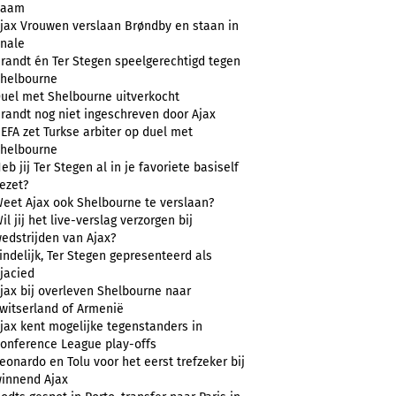
naam
jax Vrouwen verslaan Brøndby en staan in
inale
randt én Ter Stegen speelgerechtigd tegen
helbourne
uel met Shelbourne uitverkocht
randt nog niet ingeschreven door Ajax
EFA zet Turkse arbiter op duel met
helbourne
eb jij Ter Stegen al in je favoriete basiself
ezet?
eet Ajax ook Shelbourne te verslaan?
il jij het live-verslag verzorgen bij
edstrijden van Ajax?
indelijk, Ter Stegen gepresenteerd als
jacied
jax bij overleven Shelbourne naar
witserland of Armenië
jax kent mogelijke tegenstanders in
onference League play-offs
eonardo en Tolu voor het eerst trefzeker bij
innend Ajax