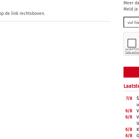
Meer da
Meld je
op de link rechtsboven.
Laatst
7/
8
Š
u
6/
8
V
6/
8
V
U
6/
8
K
6/
8
O