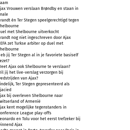
naam
jax Vrouwen verslaan Brøndby en staan in
inale
randt én Ter Stegen speelgerechtigd tegen
helbourne
uel met Shelbourne uitverkocht
randt nog niet ingeschreven door Ajax
EFA zet Turkse arbiter op duel met
helbourne
eb jij Ter Stegen al in je favoriete basiself
ezet?
eet Ajax ook Shelbourne te verslaan?
il jij het live-verslag verzorgen bij
edstrijden van Ajax?
indelijk, Ter Stegen gepresenteerd als
jacied
jax bij overleven Shelbourne naar
witserland of Armenië
jax kent mogelijke tegenstanders in
onference League play-offs
eonardo en Tolu voor het eerst trefzeker bij
innend Ajax