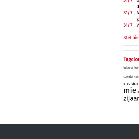
31/
7
G
d
31/
7
A
g
31/
7
V
Stel hie
Tagclo
beknopt
bem
complot
com
eredivisie
mie
o
zijaa