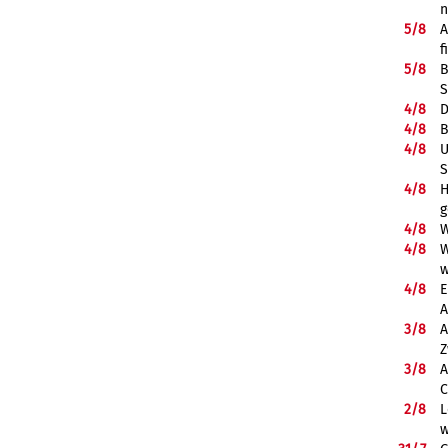
5/
8
A
f
5/
8
B
S
4/
8
D
4/
8
B
4/
8
U
S
4/
8
H
g
4/
8
W
4/
8
W
w
4/
8
E
A
3/
8
A
Z
3/
8
A
C
2/
8
L
w