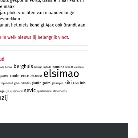
odts gespot in Porto, transfer naar Paris in
e maak
jax plukt vruchten van maandenlange
esprekken
anuit het niets kondigt Ajax ook Brandt aan
r in welk nieuws jij belangrijk vindt.
ud
berghuis
bounida
bewijs
oei
bepaal
bijtijds
brandt
calimero
elsimao
conference
plotten
eendracht
kiki
gloukh
godts
lido
feyenoord
gemiddeldes
knvb
groningen
sevic
ngelijk
statements
quizmaster
speelschema
nzij