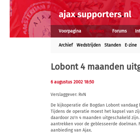
Voorpagina
Nieuws
Forums
In
Archief
Wedstrijden
Standen
E-zine
Lobont 4 maanden uit
6 augustus 2002 18:50
Verslaggever: RvN
De kijkoperatie die Bogdan Lobont vandaag he
Tijdens de operatie moest het kapsel van zi
daardoor zo'n 4 maanden uitgeschakeld zijn. 
aantrekken voor de geblesseerde doelman. Fr
aanbieding van Ajax.