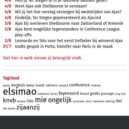
4/
8
Heb jij Ter Stegen al in je favoriete basiself gezet?
4/
8
Weet Ajax ook Shelbourne te verslaan?
4/
8
Wil jij het live-verslag verzorgen bij wedstrijden van Ajax?
4/
8
Eindelijk, Ter Stegen gepresenteerd als Ajacied
3/
8
Ajax bij overleven Shelbourne naar Zwitserland of Armenië
3/
8
Ajax kent mogelijke tegenstanders in Conference League
play-offs
2/
8
Leonardo en Tolu voor het eerst trefzeker bij winnend Ajax
31/
7
Godts gespot in Porto, transfer naar Paris in de maak
Stel hier in welk nieuws jij belangrijk vindt.
Tagcloud
conference
berghuis
bewijs
brandt
calimero
complot
alvarez
driehoek
elsimao
feyenoord
godts
fnoord
groningen
eredivisie
farioli
kiki
jong
mie
ongelijk
knvb
lido
titel
sevic
stelling
leicester
quizmaster
statements
zijaanzij
title
twente