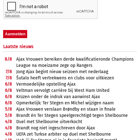
Laatste nieuws
8/
8
Ajax Vrouwen bereiken derde kwalificatieronde Champions
League na moeizame zege op Rangers
7/
8
Jong Ajax begint nieuw seizoen met nederlaag
7/
8
Šutalo heeft vertrekwens en clubs voor uitkiezen
6/
8
Vermoedelijke opstelling Ajax
6/
8
Veltman vervolgt carrière bij West Ham United
6/
8
Krüzen onder de indruk van aanwinst Ajax
6/
8
Opmerkelijk: Ter Stegen en Míchel wijzigen naam
5/
8
Ajax Vrouwen verslaan Brøndby en staan in finale
5/
8
Brandt én Ter Stegen speelgerechtigd tegen Shelbourne
4/
8
Duel met Shelbourne uitverkocht
4/
8
Brandt nog niet ingeschreven door Ajax
4/
8
UEFA zet Turkse arbiter op duel met Shelbourne