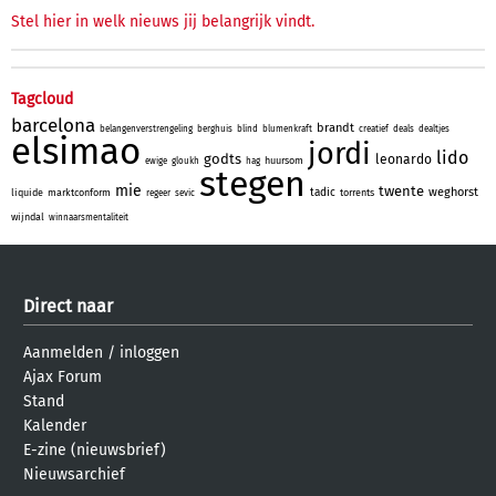
Stel hier in welk nieuws jij belangrijk vindt.
Tagcloud
barcelona
brandt
belangenverstrengeling
berghuis
blind
blumenkraft
creatief
deals
dealtjes
elsimao
jordi
lido
godts
leonardo
huursom
ewige
gloukh
hag
stegen
mie
twente
weghorst
tadic
liquide
marktconform
torrents
regeer
sevic
wijndal
winnaarsmentaliteit
Direct naar
Aanmelden
/
inloggen
Ajax Forum
Stand
Kalender
E-zine (nieuwsbrief)
Nieuwsarchief