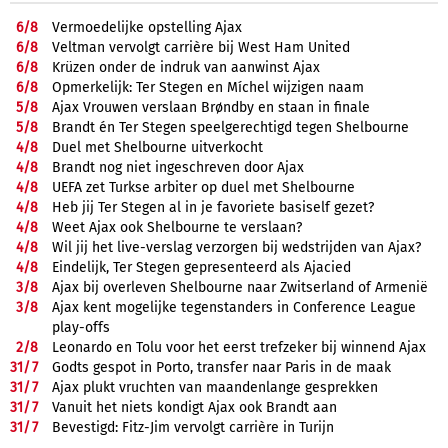
6/
8
Vermoedelijke opstelling Ajax
6/
8
Veltman vervolgt carrière bij West Ham United
6/
8
Krüzen onder de indruk van aanwinst Ajax
6/
8
Opmerkelijk: Ter Stegen en Míchel wijzigen naam
5/
8
Ajax Vrouwen verslaan Brøndby en staan in finale
5/
8
Brandt én Ter Stegen speelgerechtigd tegen Shelbourne
4/
8
Duel met Shelbourne uitverkocht
4/
8
Brandt nog niet ingeschreven door Ajax
4/
8
UEFA zet Turkse arbiter op duel met Shelbourne
4/
8
Heb jij Ter Stegen al in je favoriete basiself gezet?
4/
8
Weet Ajax ook Shelbourne te verslaan?
4/
8
Wil jij het live-verslag verzorgen bij wedstrijden van Ajax?
4/
8
Eindelijk, Ter Stegen gepresenteerd als Ajacied
3/
8
Ajax bij overleven Shelbourne naar Zwitserland of Armenië
3/
8
Ajax kent mogelijke tegenstanders in Conference League
play-offs
2/
8
Leonardo en Tolu voor het eerst trefzeker bij winnend Ajax
31/
7
Godts gespot in Porto, transfer naar Paris in de maak
31/
7
Ajax plukt vruchten van maandenlange gesprekken
31/
7
Vanuit het niets kondigt Ajax ook Brandt aan
31/
7
Bevestigd: Fitz-Jim vervolgt carrière in Turijn