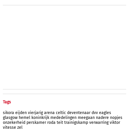
Tags
sikora
eijden
vierjarig
arena
celtic
deventenaar
dvv
eagles
glasgow
hemel
koninkrijk
mededelingen
meegaan
nadere
nopjes
onzekerheid
perskamer
roda
teit
trainigskamp
verwarring
viktor
vitesse
zel